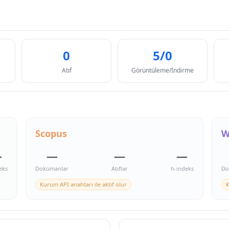
0
5/0
Atıf
Görüntüleme/İndirme
Scopus
W
—
—
—
—
eks
Dokümanlar
Atıflar
h-indeks
Do
Kurum API anahtarı ile aktif olur
K