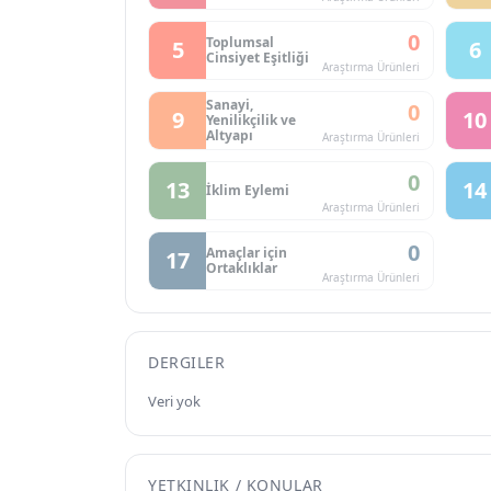
0
Toplumsal
5
6
Cinsiyet Eşitliği
Araştırma Ürünleri
Sanayi,
0
9
10
Yenilikçilik ve
Altyapı
Araştırma Ürünleri
0
13
14
İklim Eylemi
Araştırma Ürünleri
0
Amaçlar için
17
Ortaklıklar
Araştırma Ürünleri
DERGILER
Veri yok
YETKINLIK / KONULAR