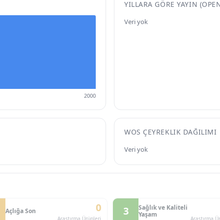
YILLARA GÖRE YAYIN (OPE
Veri yok
2000
WOS ÇEYREKLIK DAĞILIMI
Veri yok
0
Sağlık ve Kaliteli
3
Açlığa Son
Yaşam
Araştırma Ürünleri
Araştırma Ür