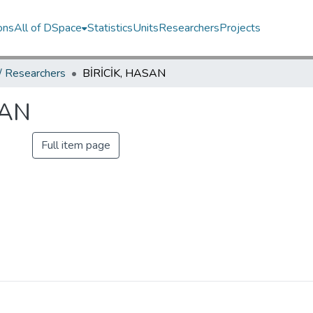
ons
All of DSpace
Statistics
Units
Researchers
Projects
 / Researchers
BİRİCİK, HASAN
SAN
Full item page