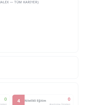
NALEX — TÜM KARIYER)
0
0
4
Nitelikli Eğitim
ünleri
Araştırma Ürünleri