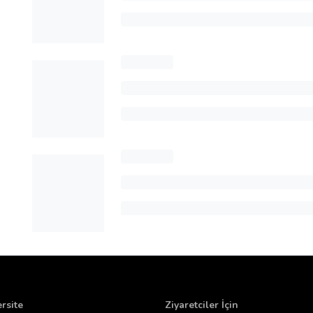
rsite
Ziyaretciler İçin