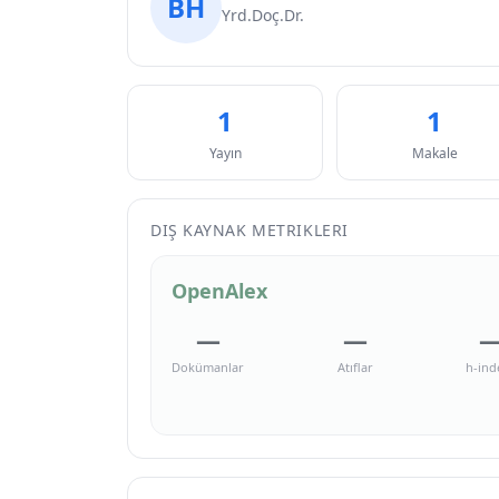
BH
Yrd.Doç.Dr.
1
1
Yayın
Makale
DIŞ KAYNAK METRIKLERI
OpenAlex
—
—
Dokümanlar
Atıflar
h-ind