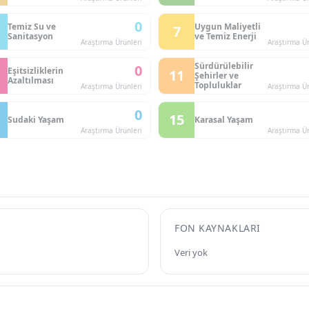
0
Temiz Su ve
Uygun Maliyetli
7
Sanitasyon
ve Temiz Enerji
Araştırma Ürünleri
Araştırma Ür
Sürdürülebilir
0
Eşitsizliklerin
11
Şehirler ve
Azaltılması
Topluluklar
Araştırma Ürünleri
Araştırma Ür
0
15
Sudaki Yaşam
Karasal Yaşam
Araştırma Ürünleri
Araştırma Ür
FON KAYNAKLARI
Veri yok