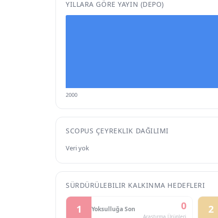
YILLARA GÖRE YAYIN (DEPO)
2000
SCOPUS ÇEYREKLIK DAĞILIMI
Veri yok
SÜRDÜRÜLEBILIR KALKINMA HEDEFLERI
0
1
2
Yoksulluğa Son
Araştırma Ürünleri