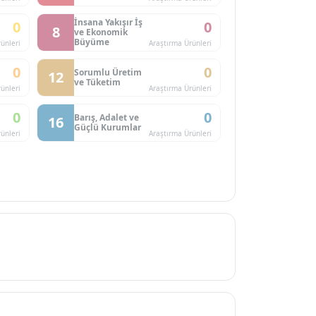
İnsana Yakışır İş
0
0
8
ve Ekonomik
Büyüme
ünleri
Araştırma Ürünleri
0
0
Sorumlu Üretim
12
ve Tüketim
ünleri
Araştırma Ürünleri
0
0
Barış, Adalet ve
16
Güçlü Kurumlar
ünleri
Araştırma Ürünleri