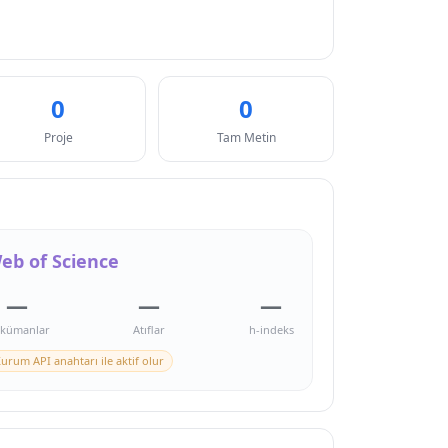
0
0
Proje
Tam Metin
eb of Science
—
—
—
kümanlar
Atıflar
h-indeks
urum API anahtarı ile aktif olur