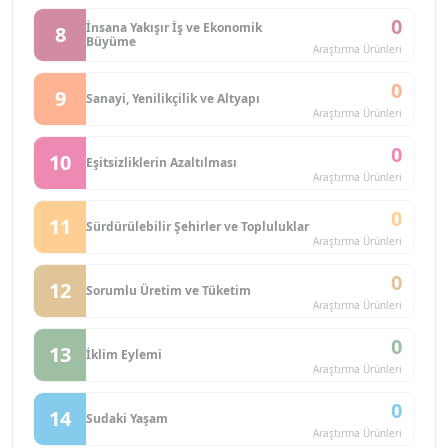
0
İnsana Yakışır İş ve Ekonomik
8
Büyüme
Araştırma Ürünleri
0
9
Sanayi, Yenilikçilik ve Altyapı
Araştırma Ürünleri
0
10
Eşitsizliklerin Azaltılması
Araştırma Ürünleri
0
11
Sürdürülebilir Şehirler ve Topluluklar
Araştırma Ürünleri
0
12
Sorumlu Üretim ve Tüketim
Araştırma Ürünleri
0
13
İklim Eylemi
Araştırma Ürünleri
0
14
Sudaki Yaşam
Araştırma Ürünleri