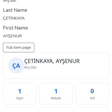
Arş.Gör.
Last Name
ÇETİNKAYA
First Name
AYŞENUR
Full item page
ÇETİNKAYA, AYŞENUR
ÇA
Arş.Gör.
1
1
0
Yayın
Makale
Atıf