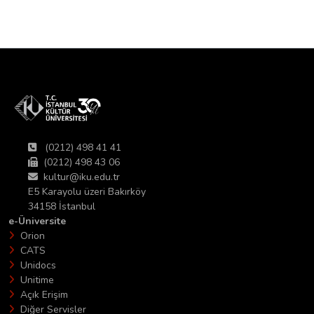
(0212) 498 41 41
(0212) 498 43 06
kultur@iku.edu.tr
E5 Karayolu üzeri Bakırköy
34158 İstanbul
e-Üniversite
Orion
CATS
Unidocs
Unitime
Açık Erişim
Diğer Servisler