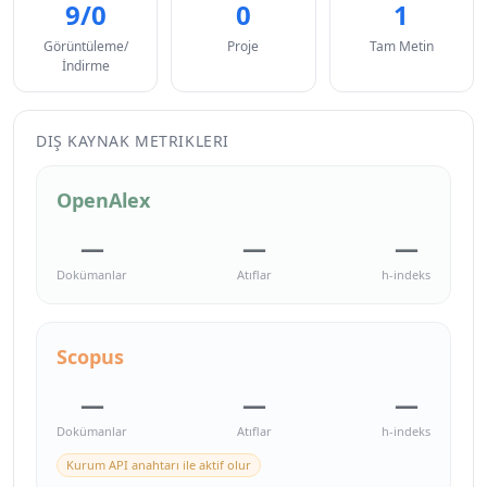
9/0
0
1
Görüntüleme/
Proje
Tam Metin
İndirme
DIŞ KAYNAK METRIKLERI
OpenAlex
—
—
—
Dokümanlar
Atıflar
h-indeks
Scopus
—
—
—
Dokümanlar
Atıflar
h-indeks
Kurum API anahtarı ile aktif olur