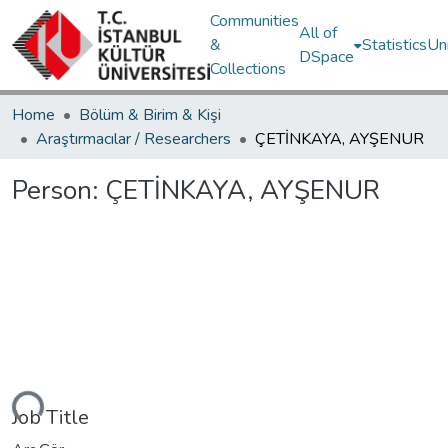
Communities
All of
&
Statistics
Un
DSpace
Collections
Home
Bölüm & Birim & Kişi
Araştırmacılar / Researchers
ÇETİNKAYA, AYŞENUR
Person:
ÇETİNKAYA, AYŞENUR
Loading...
Job Title