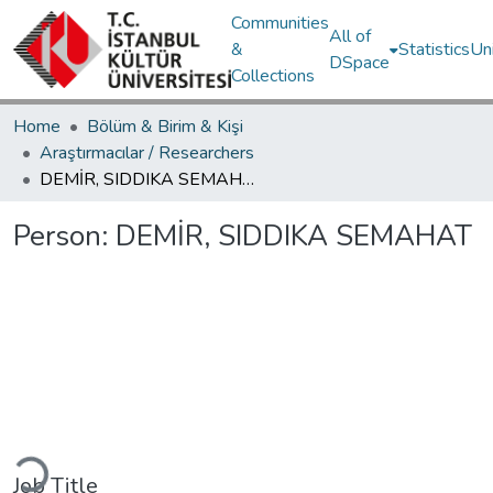
Communities
All of
&
Statistics
Un
DSpace
Collections
Home
Bölüm & Birim & Kişi
Araştırmacılar / Researchers
DEMİR, SIDDIKA SEMAHAT
Person:
DEMİR, SIDDIKA SEMAHAT
Loading...
Job Title