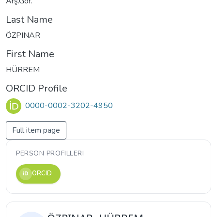
Arş.Gör.
Last Name
ÖZPINAR
First Name
HÜRREM
ORCID Profile
0000-0002-3202-4950
Full item page
PERSON PROFILLERI
ORCID
iD