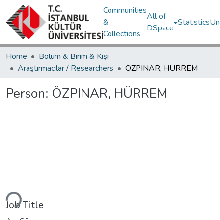
Communities
All of
&
Statistics
Un
DSpace
Collections
Home
Bölüm & Birim & Kişi
Araştırmacılar / Researchers
ÖZPINAR, HÜRREM
Person:
ÖZPINAR, HÜRREM
Loading...
Job Title