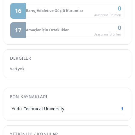
0
16
Barış, Adalet ve Güçlü Kurumlar
Araştırma Ürünleri
0
17
Amaçlar için Ortaklıklar
Araştırma Ürünleri
DERGILER
Veri yok
FON KAYNAKLARI
Yildiz Technical University
1
YETKINLIK / KONULAR