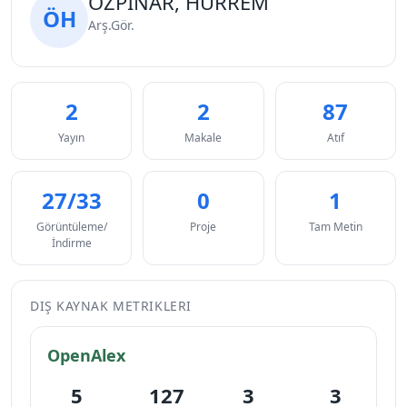
ÖZPINAR, HÜRREM
ÖH
Arş.Gör.
2
2
87
Yayın
Makale
Atıf
27/33
0
1
Görüntüleme/
Proje
Tam Metin
İndirme
DIŞ KAYNAK METRIKLERI
OpenAlex
5
127
3
3