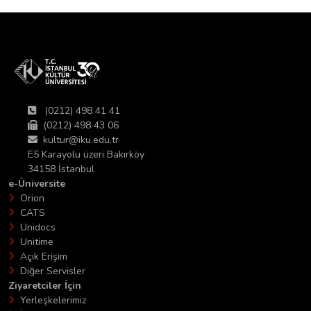
(0212) 498 41 41
(0212) 498 43 06
kultur@iku.edu.tr
E5 Karayolu üzeri Bakırköy
34158 İstanbul
e-Üniversite
Orion
CATS
Unidocs
Unitime
Açık Erişim
Diğer Servisler
Ziyaretciler İçin
Yerleşkelerimiz