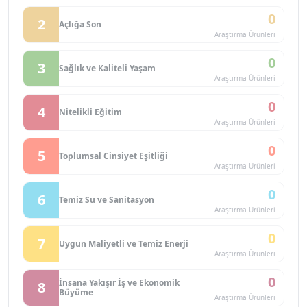
0
2
Açlığa Son
Araştırma Ürünleri
0
3
Sağlık ve Kaliteli Yaşam
Araştırma Ürünleri
0
4
Nitelikli Eğitim
Araştırma Ürünleri
0
5
Toplumsal Cinsiyet Eşitliği
Araştırma Ürünleri
0
6
Temiz Su ve Sanitasyon
Araştırma Ürünleri
0
7
Uygun Maliyetli ve Temiz Enerji
Araştırma Ürünleri
0
İnsana Yakışır İş ve Ekonomik
8
Büyüme
Araştırma Ürünleri