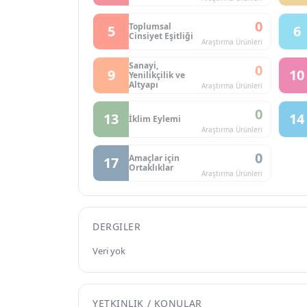
0
Toplumsal
5
6
Cinsiyet Eşitliği
Araştırma Ürünleri
Sanayi,
0
9
10
Yenilikçilik ve
Altyapı
Araştırma Ürünleri
0
13
14
İklim Eylemi
Araştırma Ürünleri
0
Amaçlar için
17
Ortaklıklar
Araştırma Ürünleri
DERGILER
Veri yok
YETKINLIK / KONULAR