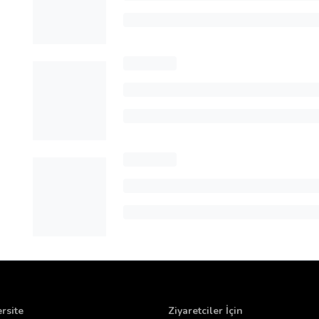
rsite
Ziyaretciler İçin