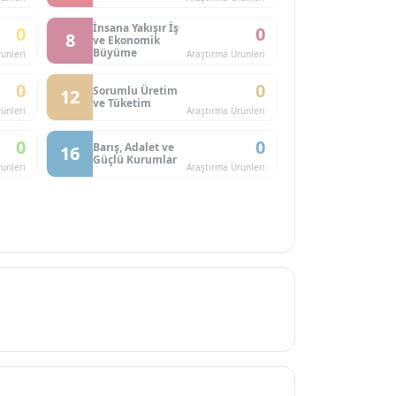
İnsana Yakışır İş
0
0
8
ve Ekonomik
Büyüme
ünleri
Araştırma Ürünleri
0
0
Sorumlu Üretim
12
ve Tüketim
ünleri
Araştırma Ürünleri
0
0
Barış, Adalet ve
16
Güçlü Kurumlar
ünleri
Araştırma Ürünleri