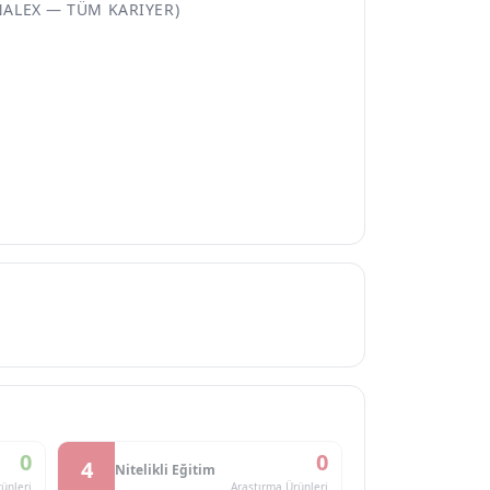
NALEX — TÜM KARIYER)
0
0
4
Nitelikli Eğitim
ünleri
Araştırma Ürünleri