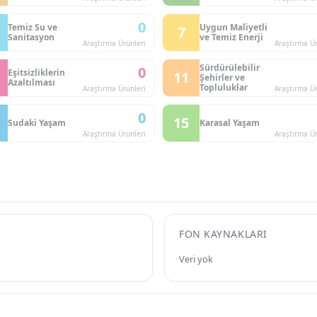
0
Temiz Su ve
Uygun Maliyetli
7
Sanitasyon
ve Temiz Enerji
Araştırma Ürünleri
Araştırma Ür
Sürdürülebilir
0
Eşitsizliklerin
11
Şehirler ve
Azaltılması
Topluluklar
Araştırma Ürünleri
Araştırma Ür
0
15
Sudaki Yaşam
Karasal Yaşam
Araştırma Ürünleri
Araştırma Ür
FON KAYNAKLARI
Veri yok