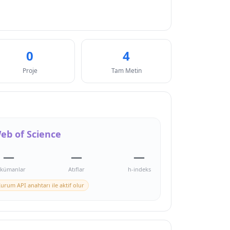
0
4
Proje
Tam Metin
eb of Science
—
—
—
kümanlar
Atıflar
h-indeks
urum API anahtarı ile aktif olur