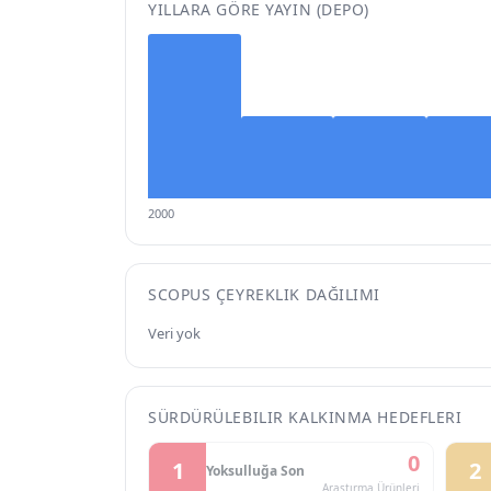
YILLARA GÖRE YAYIN (DEPO)
2000
SCOPUS ÇEYREKLIK DAĞILIMI
Veri yok
SÜRDÜRÜLEBILIR KALKINMA HEDEFLERI
0
1
2
Yoksulluğa Son
Araştırma Ürünleri