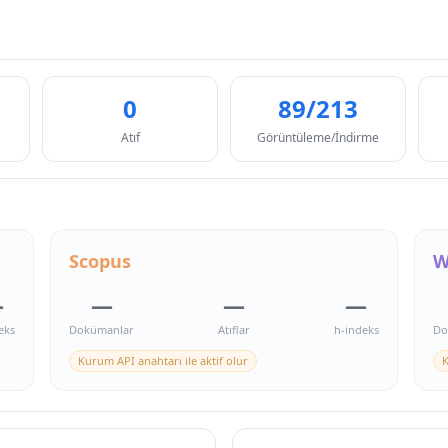
0
89/213
Atıf
Görüntüleme/İndirme
Scopus
W
—
—
—
—
eks
Dokümanlar
Atıflar
h-indeks
Do
Kurum API anahtarı ile aktif olur
K