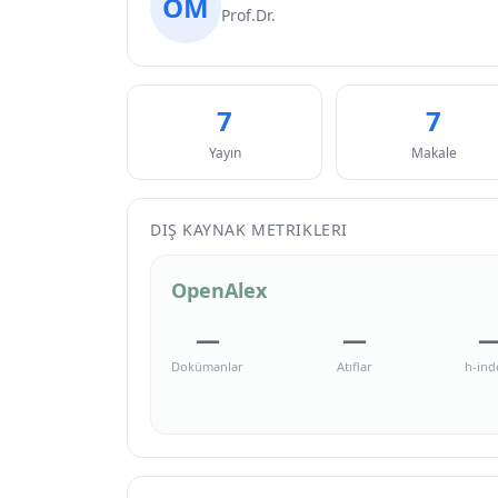
ÖM
Prof.Dr.
7
7
Yayın
Makale
DIŞ KAYNAK METRIKLERI
OpenAlex
—
—
Dokümanlar
Atıflar
h-ind