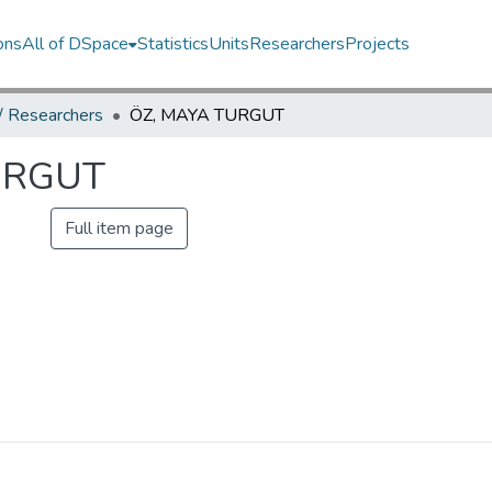
ons
All of DSpace
Statistics
Units
Researchers
Projects
 / Researchers
ÖZ, MAYA TURGUT
URGUT
Full item page