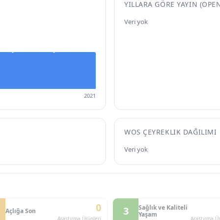
YILLARA GÖRE YAYIN (OPE
Veri yok
2021
WOS ÇEYREKLIK DAĞILIMI
Veri yok
0
Sağlık ve Kaliteli
3
Açlığa Son
Yaşam
Araştırma Ürünleri
Araştırma Ür