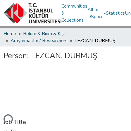
Communities
All of
&
Statistics
Un
DSpace
Collections
Home
Bölüm & Birim & Kişi
Araştırmacılar / Researchers
TEZCAN, DURMUŞ
Person:
TEZCAN, DURMUŞ
ding...
Job Title