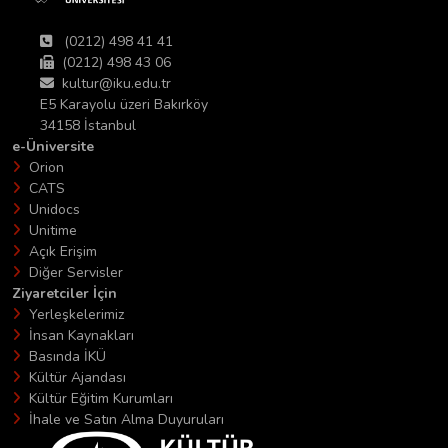
(0212) 498 41 41
(0212) 498 43 06
kultur@iku.edu.tr
E5 Karayolu üzeri Bakırköy
34158 İstanbul
e-Üniversite
Orion
CATS
Unidocs
Unitime
Açık Erişim
Diğer Servisler
Ziyaretciler İçin
Yerleşkelerimiz
İnsan Kaynakları
Basında İKÜ
Kültür Ajandası
Kültür Eğitim Kurumları
İhale ve Satın Alma Duyuruları