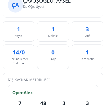
ÇAVUŞOĞLU, AYSEL
ÇA
Dr. Öğr. Üyesi
1
1
3
Yayın
Makale
Atıf
14/0
0
1
Görüntüleme/
Proje
Tam Metin
İndirme
DIŞ KAYNAK METRIKLERI
OpenAlex
7
48
3
3