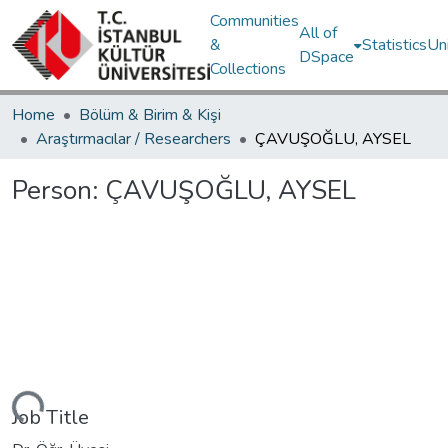
Communities
All of
&
Statistics
Un
DSpace
Collections
Home
Bölüm & Birim & Kişi
Araştırmacılar / Researchers
ÇAVUŞOĞLU, AYSEL
Person:
ÇAVUŞOĞLU, AYSEL
Loading...
Job Title