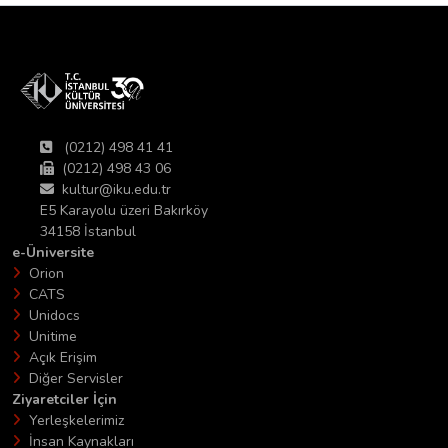
(0212) 498 41 41
(0212) 498 43 06
kultur@iku.edu.tr
E5 Karayolu üzeri Bakırköy
34158 İstanbul
e-Üniversite
Orion
CATS
Unidocs
Unitime
Açık Erişim
Diğer Servisler
Ziyaretciler İçin
Yerleşkelerimiz
İnsan Kaynakları