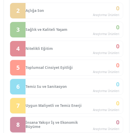
0
2
Açlığa Son
Araştırma Ürünleri
0
3
Sağlık ve Kaliteli Yaşam
Araştırma Ürünleri
0
4
Nitelikli Eğitim
Araştırma Ürünleri
0
5
Toplumsal Cinsiyet Eşitliği
Araştırma Ürünleri
0
6
Temiz Su ve Sanitasyon
Araştırma Ürünleri
0
7
Uygun Maliyetli ve Temiz Enerji
Araştırma Ürünleri
0
İnsana Yakışır İş ve Ekonomik
8
Büyüme
Araştırma Ürünleri