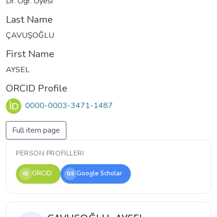
Dr. Öğr. Üyesi
Last Name
ÇAVUŞOĞLU
First Name
AYSEL
ORCID Profile
0000-0003-3471-1487
Full item page
PERSON PROFILLERI
ORCID
Google Scholar
iD
GS