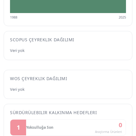
1988
2025
SCOPUS ÇEYREKLIK DAĞILIMI
Veri yok
WOS ÇEYREKLIK DAĞILIMI
Veri yok
SÜRDÜRÜLEBILIR KALKINMA HEDEFLERI
0
1
Yoksulluğa Son
Araştırma Ürünleri