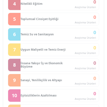
0
4
Nitelikli Eğitim
Araştırma Ürünleri
0
5
Toplumsal Cinsiyet Eşitliği
Araştırma Ürünleri
0
6
Temiz Su ve Sanitasyon
Araştırma Ürünleri
0
7
Uygun Maliyetli ve Temiz Enerji
Araştırma Ürünleri
0
İnsana Yakışır İş ve Ekonomik
8
Büyüme
Araştırma Ürünleri
0
9
Sanayi, Yenilikçilik ve Altyapı
Araştırma Ürünleri
0
10
Eşitsizliklerin Azaltılması
Araştırma Ürünleri