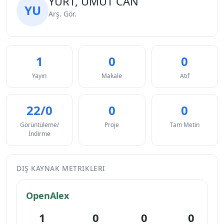
YURT, UMUT CAN
YU
Arş. Gör.
1
0
0
Yayın
Makale
Atıf
22/0
0
0
Görüntüleme/
Proje
Tam Metin
İndirme
DIŞ KAYNAK METRIKLERI
OpenAlex
1
0
0
0