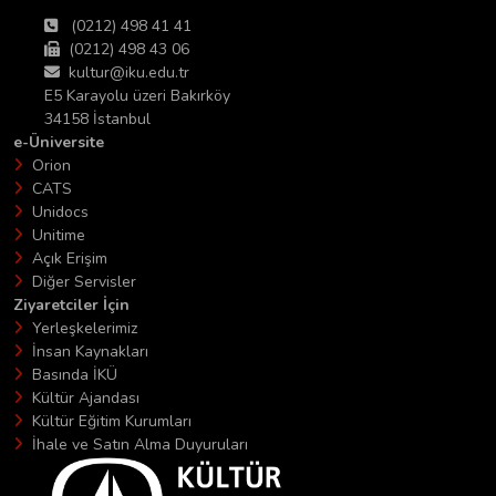
(0212) 498 41 41
(0212) 498 43 06
kultur@iku.edu.tr
E5 Karayolu üzeri Bakırköy
34158 İstanbul
e-Üniversite
Orion
CATS
Unidocs
Unitime
Açık Erişim
Diğer Servisler
Ziyaretciler İçin
Yerleşkelerimiz
İnsan Kaynakları
Basında İKÜ
Kültür Ajandası
Kültür Eğitim Kurumları
İhale ve Satın Alma Duyuruları