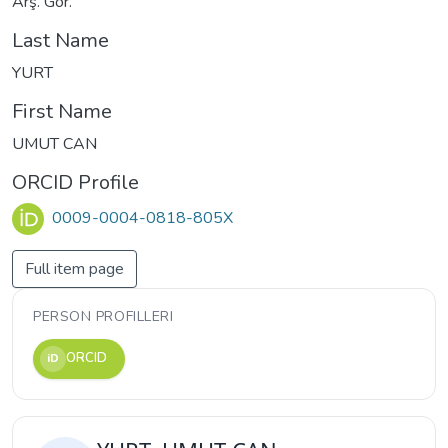
Arş. Gör.
Last Name
YURT
First Name
UMUT CAN
ORCID Profile
0009-0004-0818-805X
Full item page
PERSON PROFILLERI
ORCID
iD