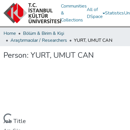
Communities
All of
&
Statistics
Un
DSpace
Collections
Home
Bölüm & Birim & Kişi
Araştırmacılar / Researchers
YURT, UMUT CAN
Person:
YURT, UMUT CAN
ding...
Job Title