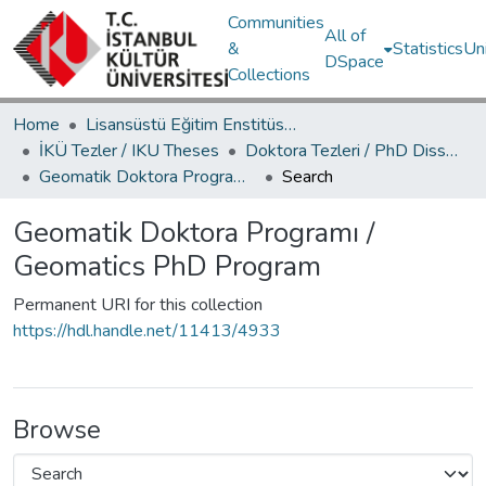
Communities
All of
&
Statistics
Un
DSpace
Collections
Home
Lisansüstü Eğitim Enstitüsü / Postgraduate Education Institute
İKÜ Tezler / IKU Theses
Doktora Tezleri / PhD Dissertations
Geomatik Doktora Programı / Geomatics PhD Program
Search
Geomatik Doktora Programı /
Geomatics PhD Program
Permanent URI for this collection
https://hdl.handle.net/11413/4933
Browse