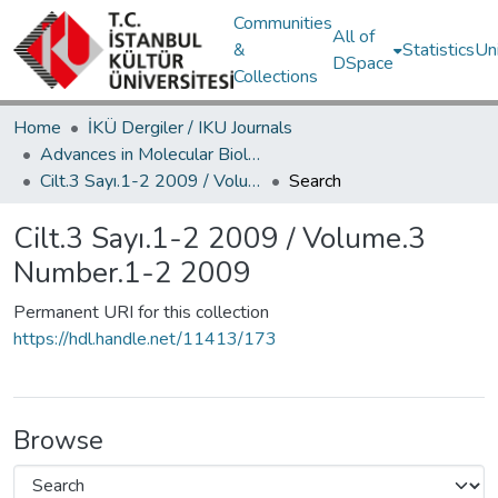
Communities
All of
&
Statistics
Un
DSpace
Collections
Home
İKÜ Dergiler / IKU Journals
Advances in Molecular Biology / Moleküler Biyolojide Gelişmeler
Cilt.3 Sayı.1-2 2009 / Volume.3 Number.1-2 2009
Search
Cilt.3 Sayı.1-2 2009 / Volume.3
Number.1-2 2009
Permanent URI for this collection
https://hdl.handle.net/11413/173
Browse