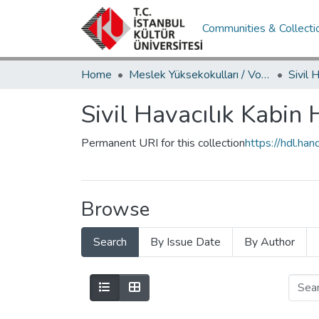
Communities & Collecti
Home
Meslek Yüksekokulları / Vocational Schools
Sivil Havacılık Kabin 
Permanent URI for this collection
https://hdl.h
Browse
Search
By Issue Date
By Author