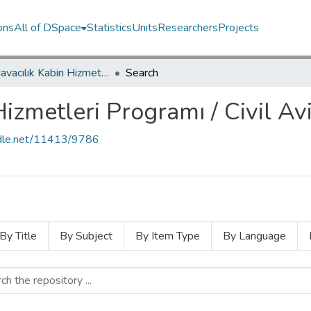
ons
All of DSpace
Statistics
Units
Researchers
Projects
Sivil Havacılık Kabin Hizmetleri Programı / Civil Aviation Cabin Services
Search
Hizmetleri Programı / Civil Av
andle.net/11413/9786
By Title
By Subject
By Item Type
By Language