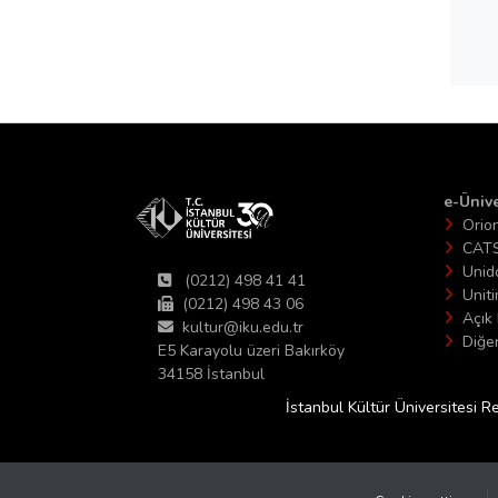
e-Ünive
Orio
CAT
Unid
(0212) 498 41 41
Unit
(0212) 498 43 06
Açık 
kultur@iku.edu.tr
Diğer
E5 Karayolu üzeri Bakırköy
34158 İstanbul
İstanbul Kültür Üniversitesi R