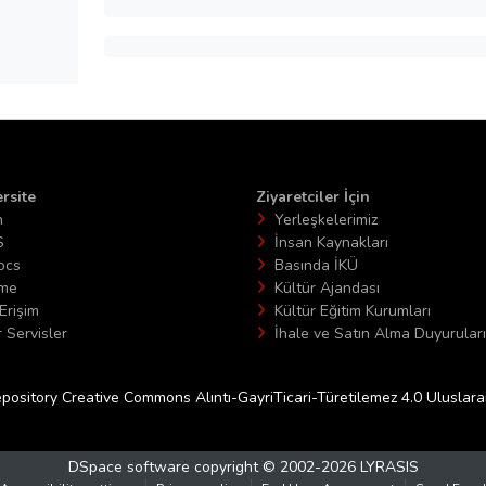
rsite
Ziyaretciler İçin
n
Yerleşkelerimiz
S
İnsan Kaynakları
ocs
Basında İKÜ
ime
Kültür Ajandası
Erişim
Kültür Eğitim Kurumları
 Servisler
İhale ve Satın Alma Duyuruları
epository Creative Commons Alıntı-GayriTicari-Türetilemez 4.0 Uluslararas
DSpace software
copyright © 2002-2026
LYRASIS