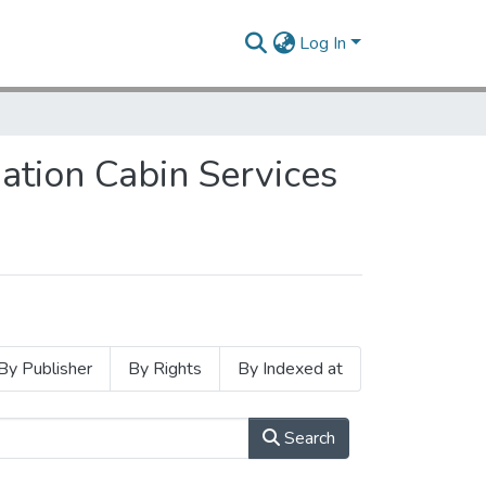
Log In
iation Cabin Services
By Publisher
By Rights
By Indexed at
Search