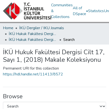
Communities
All of
&
Statistics
Un
DSpace
Collections
Home
İKÜ Dergiler / IKU Journals
İKÜ Hukuk Fakültesi Dergisi / Journal of Istanbul Kultur University Faculty of Law
İKÜ Hukuk Fakültesi Dergisi Cilt 17, Sayı 1, (2018) Makale Koleksiyonu
Search
İKÜ Hukuk Fakültesi Dergisi Cilt 17,
Sayı 1, (2018) Makale Koleksiyonu
Permanent URI for this collection
https://hdl.handle.net/11413/8572
Browse