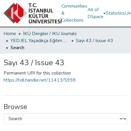
Communities
All of
&
Statistics
Un
DSpace
Collections
Home
İKÜ Dergiler / IKU Journals
YED.JEL Yaşadıkça Eğitim Dergisi / Journal of Education For Life
Sayı 43 / Issue 43
Search
Sayı 43 / Issue 43
Permanent URI for this collection
https://hdl.handle.net/11413/5998
Browse