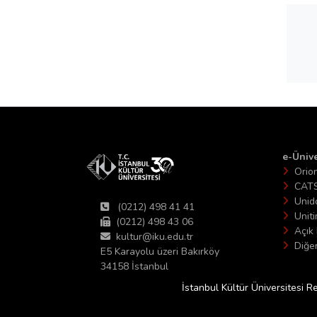
e-Ünive
Orio
CAT
Unid
(0212) 498 41 41
Unit
(0212) 498 43 06
Açık 
kultur@iku.edu.tr
Diğer
E5 Karayolu üzeri Bakırköy
34158 İstanbul
İstanbul Kültür Üniversitesi R