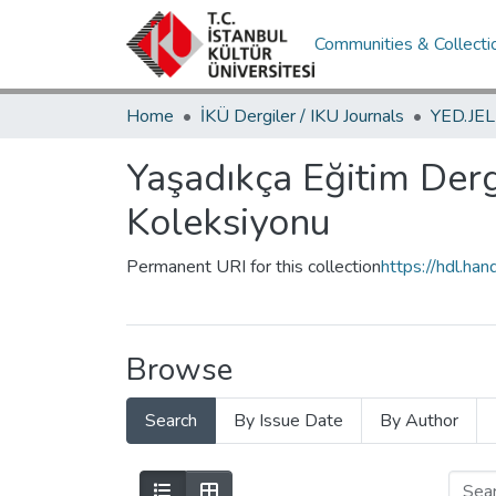
Communities & Collecti
Home
İKÜ Dergiler / IKU Journals
Yaşadıkça Eğitim Derg
Koleksiyonu
Permanent URI for this collection
https://hdl.h
Browse
Search
By Issue Date
By Author