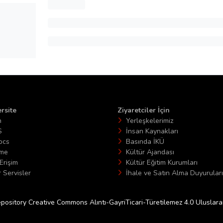
rsite
Ziyaretciler İçin
n
Yerleşkelerimiz
S
İnsan Kaynakları
ocs
Basında İKÜ
ime
Kültür Ajandası
Erişim
Kültür Eğitim Kurumları
 Servisler
İhale ve Satın Alma Duyuruları
epository Creative Commons Alıntı-GayriTicari-Türetilemez 4.0 Uluslararas