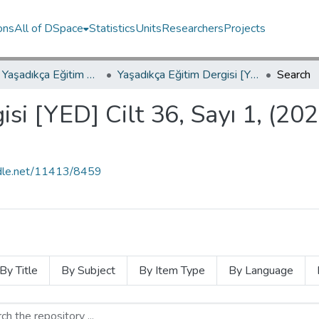
ons
All of DSpace
Statistics
Units
Researchers
Projects
YED.JEL Yaşadıkça Eğitim Dergisi / Journal of Education For Life
Yaşadıkça Eğitim Dergisi [YED] Cilt 36, Sayı 1, (2022) Makale Koleksiyonu
Search
isi [YED] Cilt 36, Sayı 1, (20
andle.net/11413/8459
By Title
By Subject
By Item Type
By Language