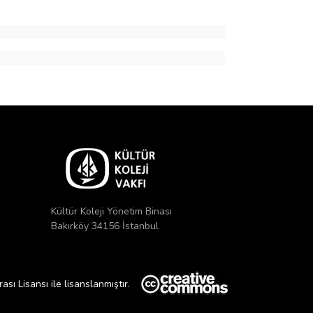
Kültür Koleji Yönetim Binası
Bakırköy 34156 İstanbul
ı Lisansı ile lisanslanmıştır.