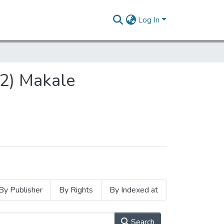
Log In
22) Makale
By Publisher
By Rights
By Indexed at
Search