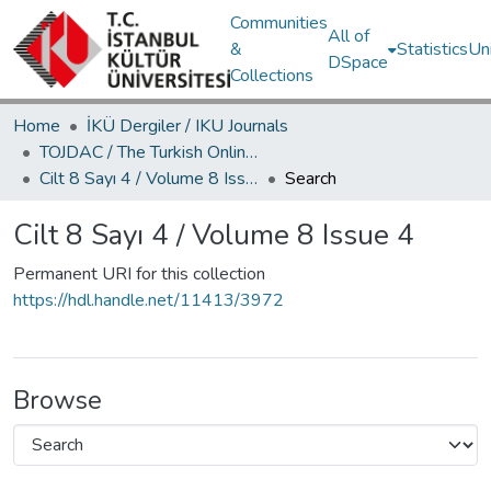
Communities
All of
&
Statistics
Un
DSpace
Collections
Home
İKÜ Dergiler / IKU Journals
TOJDAC / The Turkish Online Journal of Design Art and Communication
Cilt 8 Sayı 4 / Volume 8 Issue 4
Search
Cilt 8 Sayı 4 / Volume 8 Issue 4
Permanent URI for this collection
https://hdl.handle.net/11413/3972
Browse