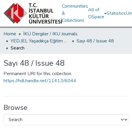
Communities
All of
&
Statistics
Un
DSpace
Collections
Home
İKÜ Dergiler / IKU Journals
YED.JEL Yaşadıkça Eğitim Dergisi / Journal of Education For Life
Sayı 48 / Issue 48
Search
Sayı 48 / Issue 48
Permanent URI for this collection
https://hdl.handle.net/11413/6044
Browse