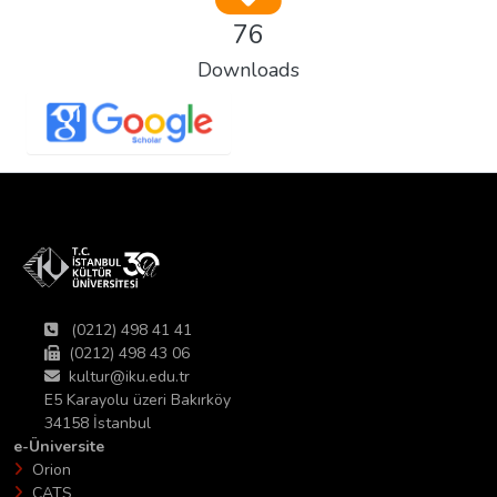
76
Downloads
(0212) 498 41 41
(0212) 498 43 06
kultur@iku.edu.tr
E5 Karayolu üzeri Bakırköy
34158 İstanbul
e-Üniversite
Orion
CATS