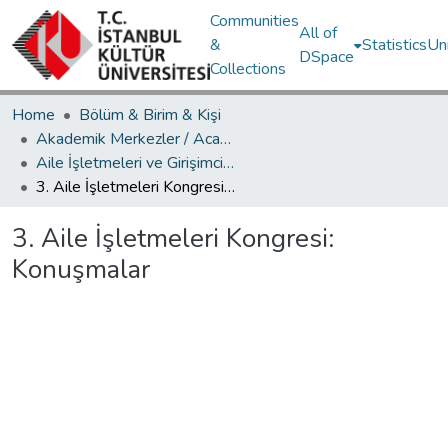
Communities
All of
&
Statistics
Un
DSpace
Collections
Home
Bölüm & Birim & Kişi
Akademik Merkezler / Academic Centers
Aile İşletmeleri ve Girişimcilik Araştırma Merkezi, (AGMER)
3. Aile İşletmeleri Kongresi: Konuşmalar
3. Aile İşletmeleri Kongresi:
Konuşmalar