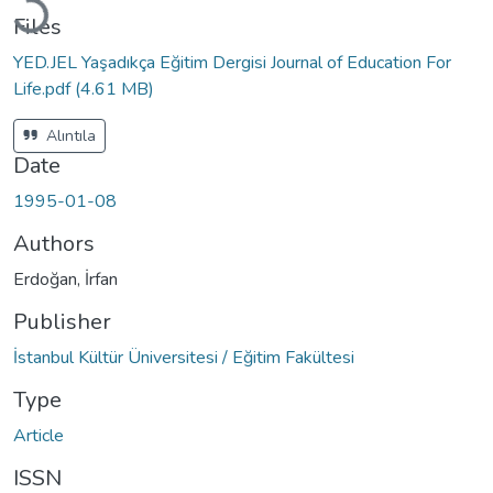
Files
YED.JEL Yaşadıkça Eğitim Dergisi Journal of Education For
Life.pdf
(4.61 MB)
Alıntıla
Date
1995-01-08
Authors
Erdoğan, İrfan
Publisher
İstanbul Kültür Üniversitesi / Eğitim Fakültesi
Type
Article
ISSN