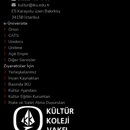
kultur@iku.edu.tr
E5 Karayolu üzeri Bakırköy
34158 İstanbul
e-Üniversite
Orion
CATS
Unidocs
Unitime
Açık Erişim
Diğer Servisler
Ziyaretciler İçin
Yerleşkelerimiz
İnsan Kaynakları
Basında İKÜ
Kültür Ajandası
Kültür Eğitim Kurumları
İhale ve Satın Alma Duyuruları