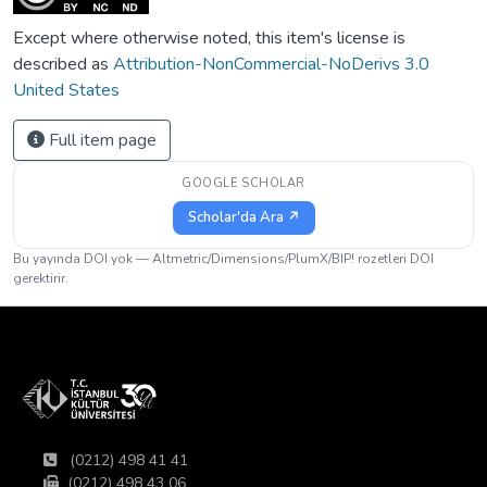
Except where otherwise noted, this item's license is
described as
Attribution-NonCommercial-NoDerivs 3.0
United States
Full item page
GOOGLE SCHOLAR
Scholar'da Ara ↗
Bu yayında DOI yok — Altmetric/Dimensions/PlumX/BIP! rozetleri DOI
gerektirir.
(0212) 498 41 41
(0212) 498 43 06