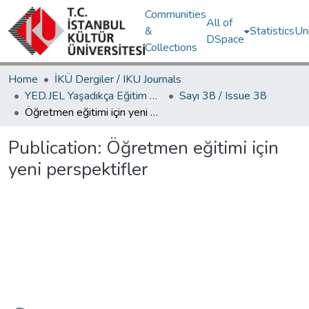
Communities
All of
&
Statistics
Un
DSpace
Collections
Home
İKÜ Dergiler / IKU Journals
YED.JEL Yaşadıkça Eğitim Dergisi / Journal of Education For Life
Sayı 38 / Issue 38
Öğretmen eğitimi için yeni perspektifler
Publication:
Öğretmen eğitimi için
yeni perspektifler
Loading...