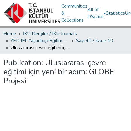
Communities
All of
&
Statistics
Un
DSpace
Collections
Home
İKÜ Dergiler / IKU Journals
YED.JEL Yaşadıkça Eğitim Dergisi / Journal of Education For Life
Sayı 40 / Issue 40
Uluslararası çevre eğitimi için yeni bir adım: GLOBE Projesi
Publication:
Uluslararası çevre
eğitimi için yeni bir adım: GLOBE
Projesi