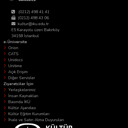
(0212) 498 41 41
(0212) 498 43 06
kultur@iku.edu.tr
E5 Karayolu üzeri Bakırköy
34158 İstanbul
e-Üniversite
Orion
CATS
Unidocs
Unitime
Açık Erişim
Diğer Servisler
Ziyaretciler İçin
Yerleşkelerimiz
İnsan Kaynakları
Basında İKÜ
Kültür Ajandası
Kültür Eğitim Kurumları
İhale ve Satın Alma Duyuruları