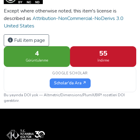
Except where otherwise noted, this item's license is
described as
Attribution-NonCommercial-NoDerivs 3.0
United States
Full item page
4
55
Görüntülenme
İndirme
GOOGLE SCHOLAR
Scholar'da Ara ↗
Bu yayında DOI yok — Altmetric/Dimensions/PlumX/BIP! rozetleri DOI
gerektirir.