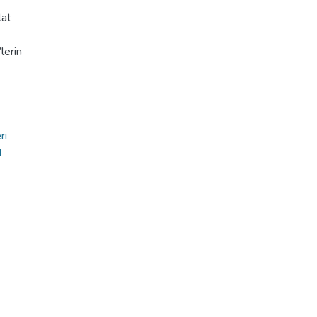
lat
lerin
eri
d