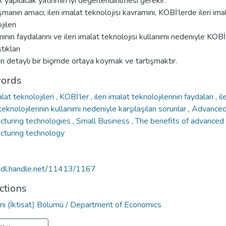
 yapılacak yatırımın iyi değerlendirilmesi gerekir.
şmanın amacı; ileri imalat teknolojisi kavramını, KOBİ’lerde ileri ima
jileri
mının faydalarını ve ileri imalat teknolojisi kullanımı nedeniyle KOBİ’
tıkları
rı detaylı bir biçimde ortaya koymak ve tartışmaktır.
ords
malat teknolojileri
,
KOBİ’ler
,
ileri imalat teknolojilerinin faydaları
,
il
teknolojilerinin kullanımı nedeniyle karşılaşılan sorunlar
,
Advance
cturing technologies
,
Small Business
,
The benefits of advanced
cturing technology
/hdl.handle.net/11413/1167
ctions
i (İktisat) Bölümü / Department of Economics