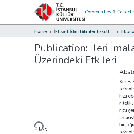
Communities & Collecti
Home
İktisadi İdari Bilimler Fakültesi / Faculty of Economics and Administrative Sciences
Publication:
İleri İmal
Üzerindeki Etkileri
Abstr
Küresel
teknolo
hızlı d
nitelik
hızlı ş
Loading...
amacıyl
birçoğu
Files
teknolo