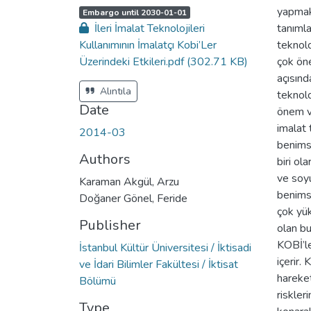
yapmakt
A
,
Embargo until 2030-01-01
c
İleri İmalat Teknolojileri
tanımla
c
e
Kullanımının İmalatçı Kobi’Ler
teknolo
s
s
Üzerindeki Etkileri.pdf
(302.71 KB)
çok öne
s
t
açısınd
a
t
Alıntıla
teknolo
u
s
Date
önem ve
:
imalat 
2014-03
benims
Authors
biri ol
ve soyu
Karaman Akgül, Arzu
benims
Doğaner Gönel, Feride
çok yü
Publisher
olan bu
KOBİ’l
İstanbul Kültür Üniversitesi / İktisadi
içerir. 
ve İdari Bilimler Fakültesi / İktisat
hareket
Bölümü
riskler
Type