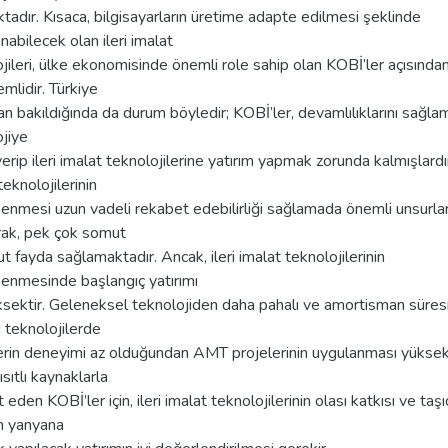
adır. Kısaca, bilgisayarların üretime adapte edilmesi şeklinde
nabilecek olan ileri imalat
jileri, ülke ekonomisinde önemli role sahip olan KOBİ’ler açısında
mlidir. Türkiye
an bakıldığında da durum böyledir; KOBİ’ler, devamlılıklarını sağlam
jiye
rip ileri imalat teknolojilerine yatırım yapmak zorunda kalmışlardır.
teknolojilerinin
enmesi uzun vadeli rekabet edebilirliği sağlamada önemli unsurla
arak, pek çok somut
t fayda sağlamaktadır. Ancak, ileri imalat teknolojilerinin
enmesinde başlangıç yatırımı
ksektir. Geleneksel teknolojiden daha pahalı ve amortisman süres
 teknolojilerde
erin deneyimi az olduğundan AMT projelerinin uygulanması yüksek
Kısıtlı kaynaklarla
 eden KOBİ’ler için, ileri imalat teknolojilerinin olası katkısı ve taşı
in yanyana