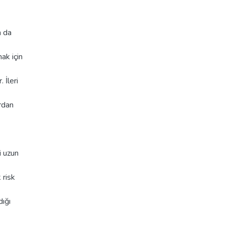
n da
ak için
 İleri
rdan
i uzun
 risk
dığı