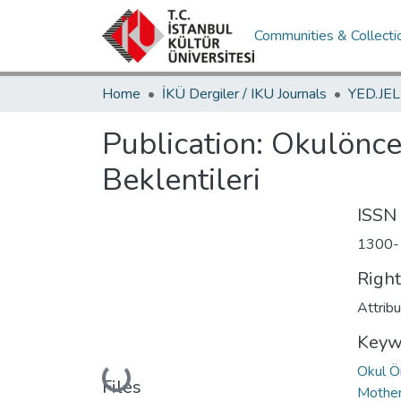
Communities & Collecti
Home
İKÜ Dergiler / IKU Journals
Publication:
Okulönce
Beklentileri
ISSN
1300-
Righ
Attrib
Keyw
Okul Ö
Loading...
Files
Mothe