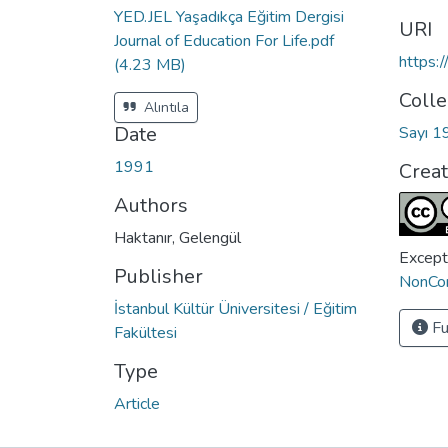
YED.JEL Yaşadıkça Eğitim Dergisi
URI
Journal of Education For Life.pdf
https:
(4.23 MB)
Colle
Alıntıla
Date
Sayı 1
1991
Crea
Authors
Haktanır, Gelengül
Except
Publisher
NonCom
İstanbul Kültür Üniversitesi / Eğitim
Fu
Fakültesi
Type
Article