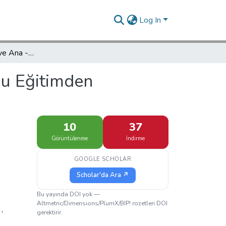
Log In
Okulöncesi Eğitim ve Ana -Babaların Bu Eğitimden Beklentileri
Bu Eğitimden
10
37
Görüntülenme
İndirme
GOOGLE SCHOLAR
Scholar'da Ara ↗
Bu yayında DOI yok —
Altmetric/Dimensions/PlumX/BIP! rozetleri DOI
n
,
gerektirir.