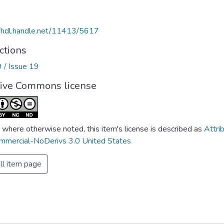
//hdl.handle.net/11413/5617
ctions
9 / Issue 19
tive Commons license
 where otherwise noted, this item's license is described as
Attri
mercial-NoDerivs 3.0 United States
ll item page