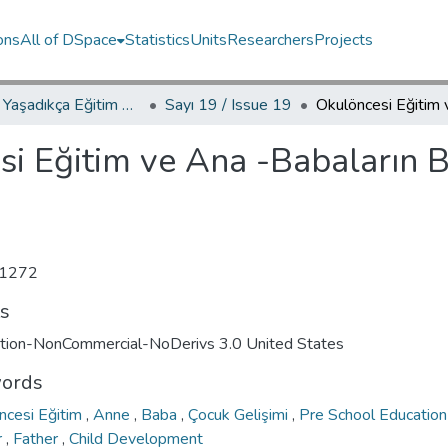
ons
All of DSpace
Statistics
Units
Researchers
Projects
YED.JEL Yaşadıkça Eğitim Dergisi / Journal of Education For Life
Sayı 19 / Issue 19
si Eğitim ve Ana -Babaların 
1272
ts
ution-NonCommercial-NoDerivs 3.0 United States
ords
ncesi Eğitim
,
Anne
,
Baba
,
Çocuk Gelişimi
,
Pre School Educatio
r
,
Father
,
Child Development