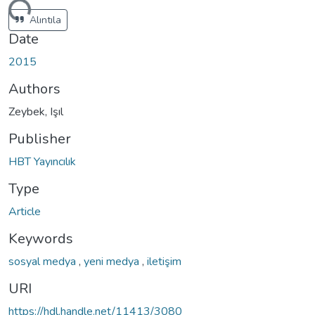
ading...
Alıntıla
Date
2015
Authors
Zeybek, Işıl
Publisher
HBT Yayıncılık
Type
Article
Keywords
sosyal medya
,
yeni medya
,
iletişim
URI
https://hdl.handle.net/11413/3080