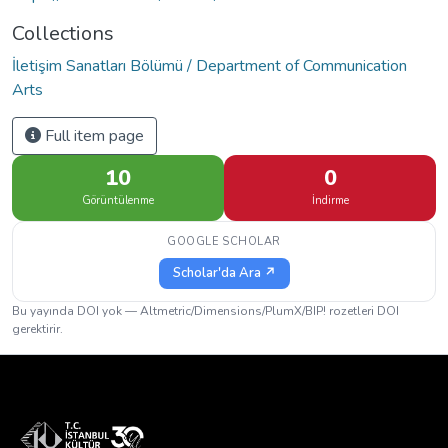
Collections
İletişim Sanatları Bölümü / Department of Communication
Arts
Full item page
10
0
Görüntülenme
İndirme
GOOGLE SCHOLAR
Scholar'da Ara ↗
Bu yayında DOI yok — Altmetric/Dimensions/PlumX/BIP! rozetleri DOI
gerektirir.