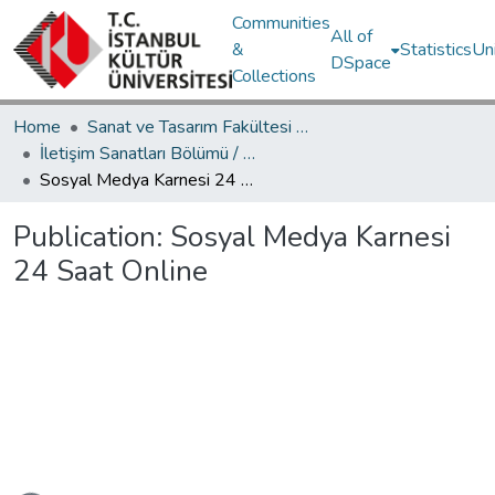
Communities
All of
&
Statistics
Un
DSpace
Collections
Home
Sanat ve Tasarım Fakültesi / Faculty of Art and Design
İletişim Sanatları Bölümü / Department of Communication Arts
Sosyal Medya Karnesi 24 Saat Online
Publication:
Sosyal Medya Karnesi
24 Saat Online