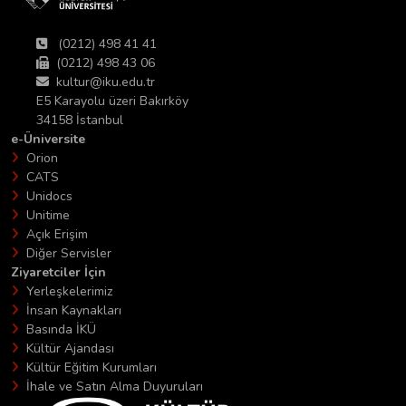
(0212) 498 41 41
(0212) 498 43 06
kultur@iku.edu.tr
E5 Karayolu üzeri Bakırköy
34158 İstanbul
e-Üniversite
Orion
CATS
Unidocs
Unitime
Açık Erişim
Diğer Servisler
Ziyaretciler İçin
Yerleşkelerimiz
İnsan Kaynakları
Basında İKÜ
Kültür Ajandası
Kültür Eğitim Kurumları
İhale ve Satın Alma Duyuruları