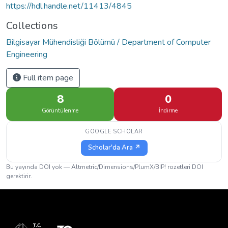
https://hdl.handle.net/11413/4845
Collections
Bilgisayar Mühendisliği Bölümü / Department of Computer
Engineering
Full item page
8
0
Görüntülenme
İndirme
GOOGLE SCHOLAR
Scholar'da Ara ↗
Bu yayında DOI yok — Altmetric/Dimensions/PlumX/BIP! rozetleri DOI
gerektirir.