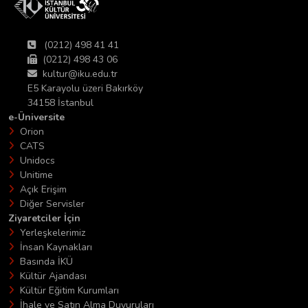
(0212) 498 41 41
(0212) 498 43 06
kultur@iku.edu.tr
E5 Karayolu üzeri Bakırköy
34158 İstanbul
e-Üniversite
Orion
CATS
Unidocs
Unitime
Açık Erişim
Diğer Servisler
Ziyaretciler İçin
Yerleşkelerimiz
İnsan Kaynakları
Basında İKÜ
Kültür Ajandası
Kültür Eğitim Kurumları
İhale ve Satın Alma Duyuruları