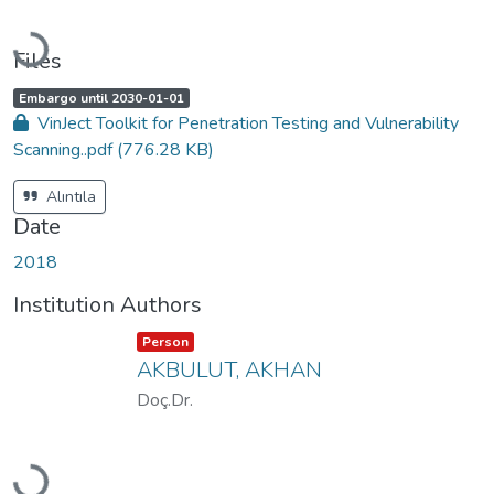
Loading...
Files
A
,
Embargo until 2030-01-01
c
VinJect Toolkit for Penetration Testing and Vulnerability
c
e
Scanning..pdf
(776.28 KB)
s
s
s
t
Alıntıla
a
t
Date
u
s
:
2018
Institution Authors
Item type:
,
Person
AKBULUT, AKHAN
Doç.Dr.
Loading...