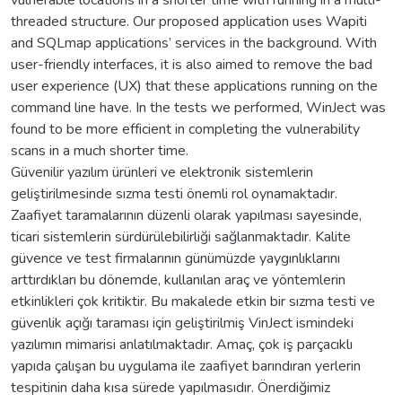
vulnerable locations in a shorter time with running in a multi-
threaded structure. Our proposed application uses Wapiti
and SQLmap applications’ services in the background. With
user-friendly interfaces, it is also aimed to remove the bad
user experience (UX) that these applications running on the
command line have. In the tests we performed, WinJect was
found to be more efficient in completing the vulnerability
scans in a much shorter time.
Güvenilir yazılım ürünleri ve elektronik sistemlerin
geliştirilmesinde sızma testi önemli rol oynamaktadır.
Zaafiyet taramalarının düzenli olarak yapılması sayesinde,
ticari sistemlerin sürdürülebilirliği sağlanmaktadır. Kalite
güvence ve test firmalarının günümüzde yaygınlıklarını
arttırdıkları bu dönemde, kullanılan araç ve yöntemlerin
etkinlikleri çok kritiktir. Bu makalede etkin bir sızma testi ve
güvenlik açığı taraması için geliştirilmiş VinJect ismindeki
yazılımın mimarisi anlatılmaktadır. Amaç, çok iş parçacıklı
yapıda çalışan bu uygulama ile zaafiyet barındıran yerlerin
tespitinin daha kısa sürede yapılmasıdır. Önerdiğimiz