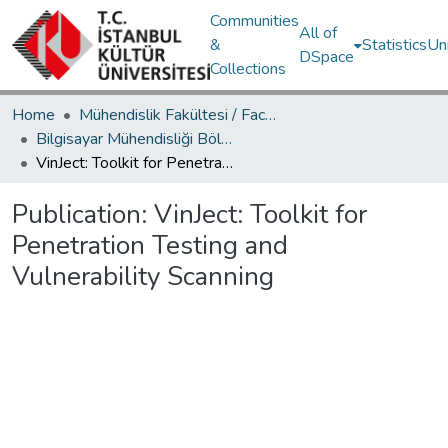
Communities
All of
&
Statistics
Un
DSpace
Collections
Home
Mühendislik Fakültesi / Faculty of Engineering
Bilgisayar Mühendisliği Bölümü / Department of Computer Engineering
VinJect: Toolkit for Penetration Testing and Vulnerability Scanning
Publication:
VinJect: Toolkit for
Penetration Testing and
Vulnerability Scanning