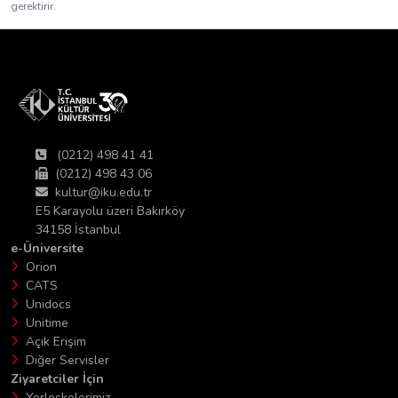
gerektirir.
(0212) 498 41 41
(0212) 498 43 06
kultur@iku.edu.tr
E5 Karayolu üzeri Bakırköy
34158 İstanbul
e-Üniversite
Orion
CATS
Unidocs
Unitime
Açık Erişim
Diğer Servisler
Ziyaretciler İçin
Yerleşkelerimiz