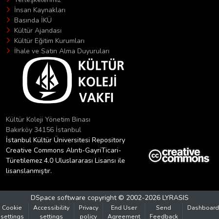
İnsan Kaynakları
Basında İKÜ
Kültür Ajandası
Kültür Eğitim Kurumları
İhale ve Satın Alma Duyuruları
Kültür Koleji Yönetim Binası
Bakırköy 34156 İstanbul
İstanbul Kültür Üniversitesi Repository
Creative Commons Alıntı-GayriTicari-
Türetilemez 4.0 Uluslararası Lisansı ile
lisanslanmıştır.
DSpace software
copyright © 2002-2026
LYRASIS
Cookie
Accessibility
Privacy
End User
Send
Dashboard
settings
settings
policy
Agreement
Feedback