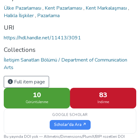
Ülke Pazarlaması
,
Kent Pazarlaması
,
Kent Markalaşması
,
Halkla İlişkiler
,
Pazarlama
URI
https://hdl.handle.net/11413/3091
Collections
İletişim Sanatları Bölümü / Department of Communication
Arts
Full item page
10
83
Görüntülenme
İndirme
GOOGLE SCHOLAR
Scholar'da Ara ↗
Bu yayında DOI yok — Altmetric/Dimensions/PlumX/BIP! rozetleri DOI