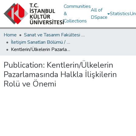
Communities
All of
&
Statistics
Un
DSpace
Collections
Home
Sanat ve Tasarım Fakültesi / Faculty of Art and Design
İletişim Sanatları Bölümü / Department of Communication Arts
Kentlerin/Ülkelerin Pazarlamasında Halkla İlişkilerin Rolü ve Önemi
Publication:
Kentlerin/Ülkelerin
Pazarlamasında Halkla İlişkilerin
Rolü ve Önemi