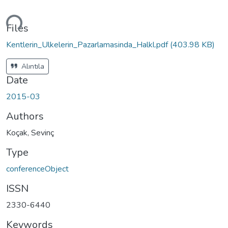
ding...
Files
Kentlerin_Ulkelerin_Pazarlamasinda_Halkl.pdf
(403.98 KB)
Alıntıla
Date
2015-03
Authors
Koçak, Sevinç
Type
conferenceObject
ISSN
2330-6440
Keywords