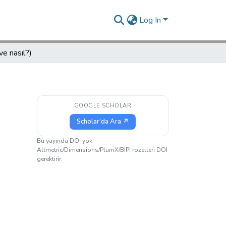
Log In
 ve nasıl?)
GOOGLE SCHOLAR
Scholar'da Ara ↗
Bu yayında DOI yok —
Altmetric/Dimensions/PlumX/BIP! rozetleri DOI
gerektirir.