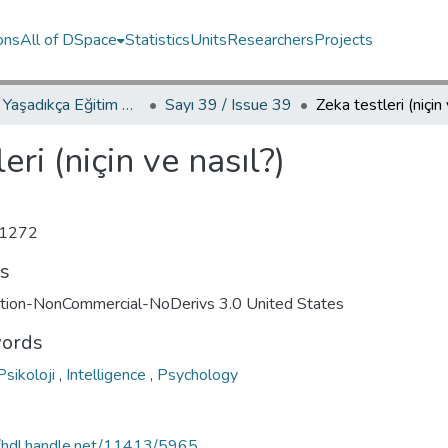
ons
All of DSpace
Statistics
Units
Researchers
Projects
YED.JEL Yaşadıkça Eğitim Dergisi / Journal of Education For Life
Sayı 39 / Issue 39
Zeka testleri (niçin
eri (niçin ve nasıl?)
1272
ts
ution-NonCommercial-NoDerivs 3.0 United States
ords
Psikoloji
,
Intelligence
,
Psychology
//hdl.handle.net/11413/5965