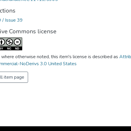
ctions
9 / Issue 39
tive Commons license
 where otherwise noted, this item's license is described as
Attri
mercial-NoDerivs 3.0 United States
ll item page