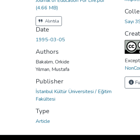
Journal of Education For Life.pdf
(4.66 MB)
Colle
Alıntıla
Sayı 3
Date
Crea
1995-03-05
Authors
Except
Bakalım, Orkide
NonCom
Yılman, Mustafa
Publisher
Fu
İstanbul Kültür Üniversitesi / Eğitim
Fakültesi
Type
Article