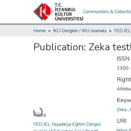
Communities & Collecti
Home
İKÜ Dergiler / IKU Journals
Publication:
Zeka testl
ISSN
1300-
Righ
Attrib
Keyw
Zeka
,
Loading...
Files
URI
YED.JEL Yaşadıkça Eğitim Dergisi
https: