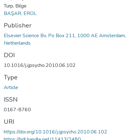
Turp, Bilge
BAŞAR, EROL
Publisher
Elsevier Science Bv, Po Box 211, 1000 AE Amsterdam,
Netherlands
DOI
10.1016/j.ijpsycho.2010.06.102
Type
Article
ISSN
0167-8760
URI
https://doi.org/10.1016/j.ijpsycho.2010.06.102
https://hdl.handle.net/11413/2480