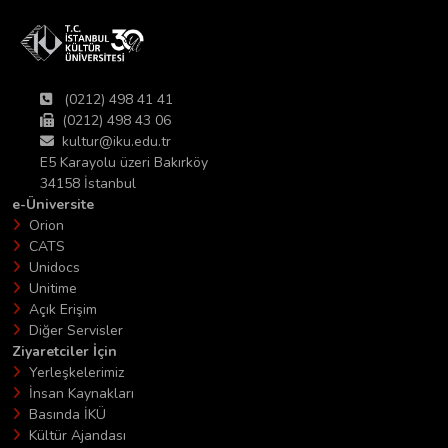
(0212) 498 41 41
(0212) 498 43 06
kultur@iku.edu.tr
E5 Karayolu üzeri Bakırköy
34158 İstanbul
e-Üniversite
Orion
CATS
Unidocs
Unitime
Açık Erişim
Diğer Servisler
Ziyaretciler İçin
Yerleşkelerimiz
İnsan Kaynakları
Basında İKÜ
Kültür Ajandası