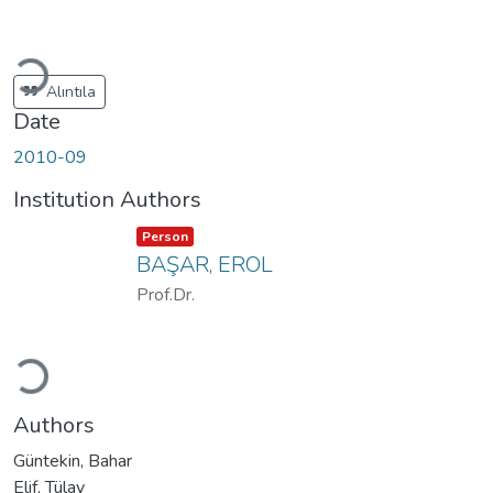
Loading...
Alıntıla
Date
2010-09
Institution Authors
Item type:
,
Person
BAŞAR, EROL
Prof.Dr.
Loading...
Authors
Güntekin, Bahar
Elif, Tülay