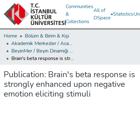
Communities
All of
&
Statistics
Un
DSpace
Collections
Home
Bölüm & Birim & Kişi
Akademik Merkezler / Academic Centers
BeyinMer / Beyin Dinamiği Araştırma Merkezi
Brain's beta response is strongly enhanced upon negative emotion eliciting stimuli
Publication:
Brain's beta response is
strongly enhanced upon negative
emotion eliciting stimuli