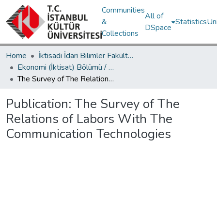
Communities
All of
&
Statistics
Un
DSpace
Collections
Home
İktisadi İdari Bilimler Fakültesi / Faculty of Economics and Administrative Sciences
Ekonomi (İktisat) Bölümü / Department of Economics
The Survey of The Relations of Labors With The Communication Technologies
Publication:
The Survey of The
Relations of Labors With The
Communication Technologies