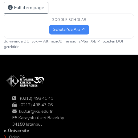
Full item page
GOOGLE SCHOLAR
Scholar'da Ara ↗
Bu yayında DOI yok — Altmetric/Dimensions/PlumX/BIP! rozetleri DOI
gerektirir.
(0212) 498 41 41
(0212) 498 43 06
kultur@iku.edu.tr
E5 Karayolu üzeri Bakırköy
34158 İstanbul
e-Üniversite
Orion