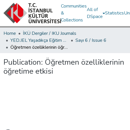
Communities
All of
&
Statistics
Un
DSpace
Collections
Home
İKÜ Dergiler / IKU Journals
YED.JEL Yaşadıkça Eğitim Dergisi / Journal of Education For Life
Sayı 6 / Issue 6
Öğretmen özelliklerinin öğretime etkisi
Publication:
Öğretmen özelliklerinin
öğretime etkisi