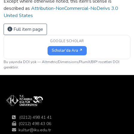
Except where otherwise noted, this item's license is
described as
Attribution-NonCommercial-NoDerivs 3.0
United States
Full item page
GOOGLE SCHOLAR
Scholar'da Ara ↗
Bu yayında DOI yok — Altmetric/Dimensions/PlumX/BIP! rozetleri DOI
gerektirir.
(0212) 498 41 41
(0212) 498 43 06
kultur@iku.edu.tr