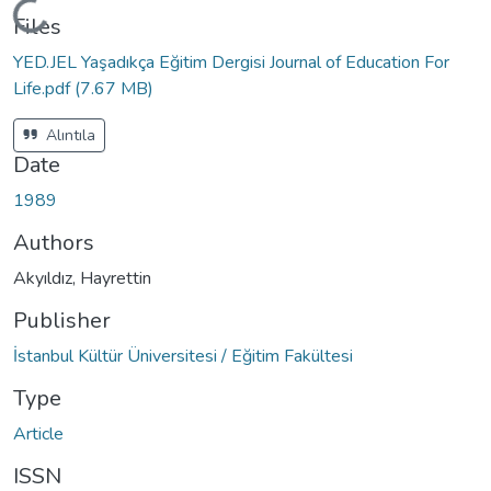
Loading...
Files
YED.JEL Yaşadıkça Eğitim Dergisi Journal of Education For
Life.pdf
(7.67 MB)
Alıntıla
Date
1989
Authors
Akyıldız, Hayrettin
Publisher
İstanbul Kültür Üniversitesi / Eğitim Fakültesi
Type
Article
ISSN