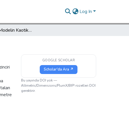
Log In
Ekolojik Bir Modelin Kaotik Dinamikleri
GOOGLE SCHOLAR
inciri
Scholar'da Ara ↗
ma
Bu yayında DOI yok —
Altmetric/Dimensions/PlumX/BIP! rozetleri DOI
ktalan
gerektirir.
ametre