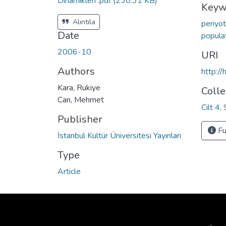
Dinamikleri .pdf
(230.31 KB)
Keyw
Alıntıla
periyo
Date
popula
2006-10
URI
Authors
http:/
Kara, Rukiye
Colle
Can, Mehmet
Cilt 4,
Publisher
Fu
İstanbul Kültür Üniversitesi Yayınları
Type
Article