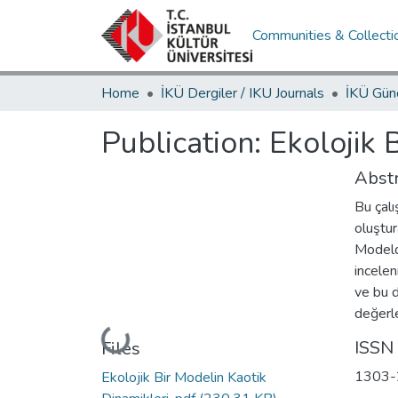
Communities & Collecti
Home
İKÜ Dergiler / IKU Journals
Publication:
Ekolojik 
Abstr
Bu çalı
oluştur
Modeld
incelen
ve bu d
değerl
Loading...
ISSN
Files
1303-
Ekolojik Bir Modelin Kaotik