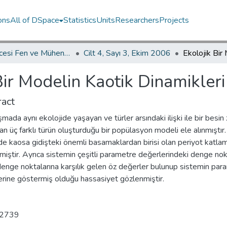
ons
All of DSpace
Statistics
Units
Researchers
Projects
İKÜ Güncesi Fen ve Mühendislik Bilimleri / Journal of İstanbul Kültür University Science and Engineering
Cilt 4, Sayı 3, Ekim 2006
Bir Modelin Kaotik Dinamikleri
act
şmada aynı ekolojide yaşayan ve türler arsındaki ilişki ile bir besin z
an üç farklı türün oluşturduğu bir popülasyon modeli ele alınmıştır.
e kaosa gidişteki önemli basamaklardan birisi olan periyot katla
miştir. Ayrıca sistemin çeşitli parametre değerlerindeki denge no
enge noktalarına karşılık gelen öz değerler bulunup sistemin par
erine göstermiş olduğu hassasiyet gözlenmiştir.
2739