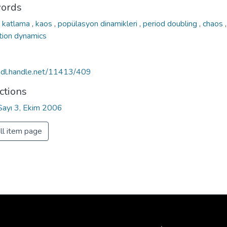
ords
t katlama
,
kaos
,
popülasyon dinamikleri
,
period doubling
,
chaos
,
tion dynamics
/hdl.handle.net/11413/409
ctions
 Sayı 3, Ekim 2006
ll item page