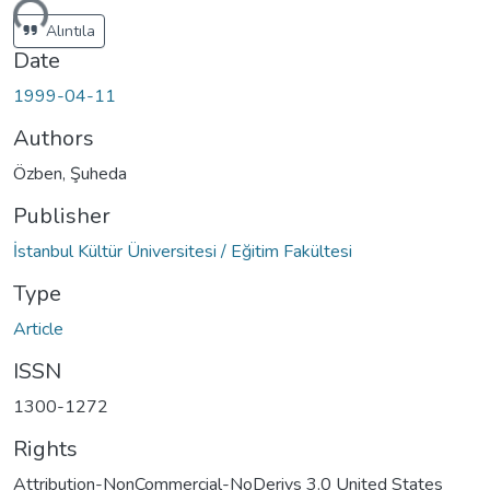
ding...
Alıntıla
Date
1999-04-11
Authors
Özben, Şuheda
Publisher
İstanbul Kültür Üniversitesi / Eğitim Fakültesi
Type
Article
ISSN
1300-1272
Rights
Attribution-NonCommercial-NoDerivs 3.0 United States