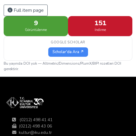
Full item page
9
151
Görüntülenme
İndirme
GOOGLE SCHOLAR
Scholar'da Ara ↗
Bu yayında DOI yok — Altmetric/Dimensions/PlumX/BIP! rozetleri DOI
gerektirir.
(0212) 498 41 41
(0212) 498 43 06
kultur@iku.edu.tr