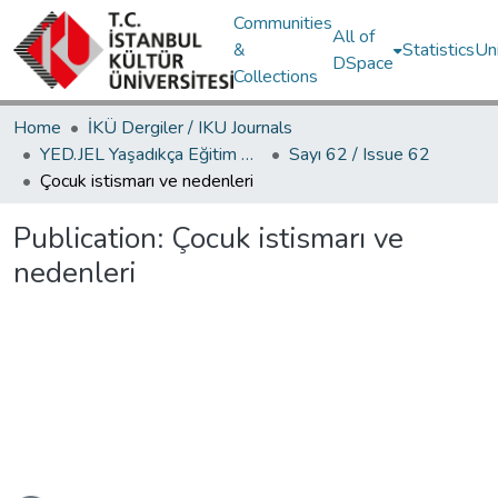
Communities
All of
&
Statistics
Un
DSpace
Collections
Home
İKÜ Dergiler / IKU Journals
YED.JEL Yaşadıkça Eğitim Dergisi / Journal of Education For Life
Sayı 62 / Issue 62
Çocuk istismarı ve nedenleri
Publication:
Çocuk istismarı ve
nedenleri