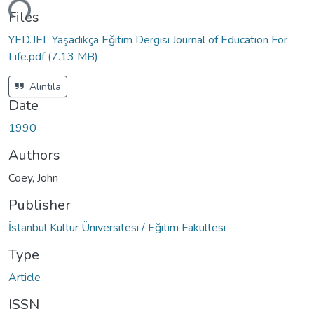
ding...
Files
YED.JEL Yaşadıkça Eğitim Dergisi Journal of Education For
Life.pdf
(7.13 MB)
Alıntıla
Date
1990
Authors
Coey, John
Publisher
İstanbul Kültür Üniversitesi / Eğitim Fakültesi
Type
Article
ISSN