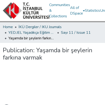
Communities
All of
&
Statistics
Un
DSpace
Collections
Home
İKÜ Dergiler / IKU Journals
YED.JEL Yaşadıkça Eğitim Dergisi / Journal of Education For Life
Sayı 11 / Issue 11
Yaşamda bir şeylerin farkına varmak
Publication:
Yaşamda bir şeylerin
farkına varmak