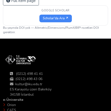
Full item page
GOOGLE SCHOLAR
Scholar'da Ara ↗
Bu yayında DOI yok — Altmetric/Dimensions/PlumX/BIP! rozetleri DOI
gerektirir.
(0212) 498 41 41
(0212) 498 43 06
kultur@iku.edu.tr
E5 Karayolu üzeri Bakırköy
34158 İstanbul
e-Üniversite
Orion
CATS