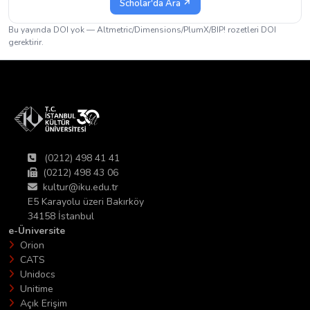
Scholar'da Ara ↗
Bu yayında DOI yok — Altmetric/Dimensions/PlumX/BIP! rozetleri DOI
gerektirir.
(0212) 498 41 41
(0212) 498 43 06
kultur@iku.edu.tr
E5 Karayolu üzeri Bakırköy
34158 İstanbul
e-Üniversite
Orion
CATS
Unidocs
Unitime
Açık Erişim