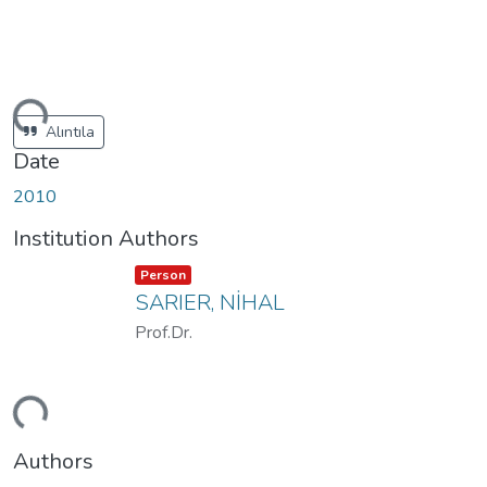
ding...
Alıntıla
Date
2010
Institution Authors
Item type:
,
Person
SARIER, NİHAL
Prof.Dr.
ding...
Authors