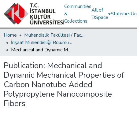
Communities
All of
&
Statistics
Un
DSpace
Collections
Home
Mühendislik Fakültesi / Faculty of Engineering
İnşaat Mühendisliği Bölümü / Department of Civil Engineering
Mechanical and Dynamic Mechanical Properties of Carbon Nanotube Added Polypropylene Nanocomposite Fibers
Publication:
Mechanical and
Dynamic Mechanical Properties of
Carbon Nanotube Added
Polypropylene Nanocomposite
Fibers