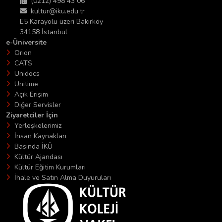
(0212) 498 43 06
kultur@iku.edu.tr
E5 Karayolu üzeri Bakırköy
34158 İstanbul
e-Üniversite
Orion
CATS
Unidocs
Unitime
Açık Erişim
Diğer Servisler
Ziyaretciler İçin
Yerleşkelerimiz
İnsan Kaynakları
Basında İKÜ
Kültür Ajandası
Kültür Eğitim Kurumları
İhale ve Satın Alma Duyuruları