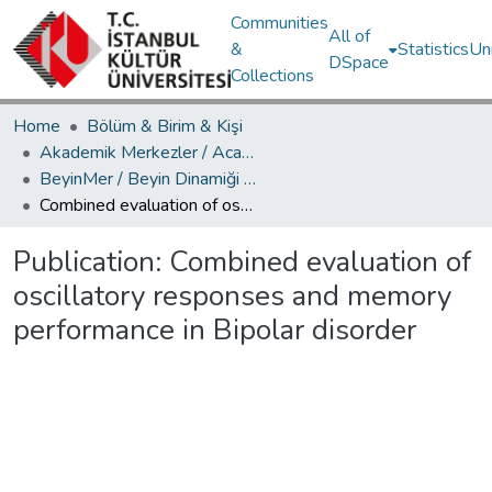
Communities
All of
&
Statistics
Un
DSpace
Collections
Home
Bölüm & Birim & Kişi
Akademik Merkezler / Academic Centers
BeyinMer / Beyin Dinamiği Araştırma Merkezi
Combined evaluation of oscillatory responses and memory performance in Bipolar disorder
Publication:
Combined evaluation of
oscillatory responses and memory
performance in Bipolar disorder