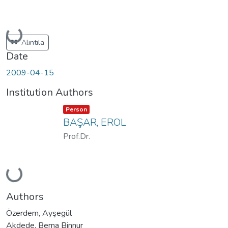
Loading...
Alıntıla
Date
2009-04-15
Institution Authors
Item type:
,
Person
BAŞAR, EROL
Prof.Dr.
Loading...
Authors
Özerdem, Ayşegül
Akdede, Berna Binnur