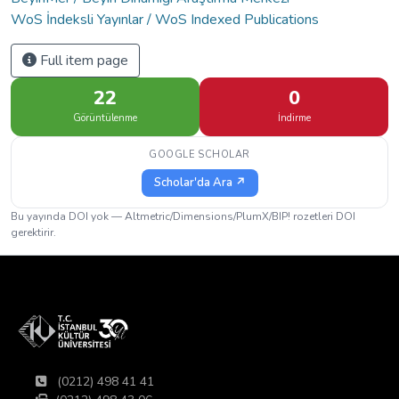
WoS İndeksli Yayınlar / WoS Indexed Publications
Full item page
22
0
Görüntülenme
İndirme
GOOGLE SCHOLAR
Scholar'da Ara ↗
Bu yayında DOI yok — Altmetric/Dimensions/PlumX/BIP! rozetleri DOI
gerektirir.
(0212) 498 41 41