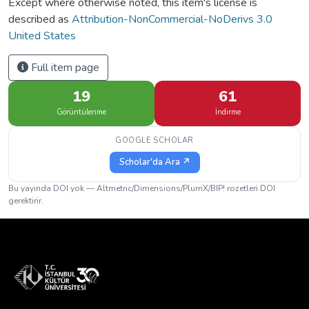
Except where otherwise noted, this item's license is
described as
Attribution-NonCommercial-NoDerivs 3.0
United States
Full item page
19
61
Görüntülenme
İndirme
GOOGLE SCHOLAR
Scholar'da Ara ↗
Bu yayında DOI yok — Altmetric/Dimensions/PlumX/BIP! rozetleri DOI
gerektirir.