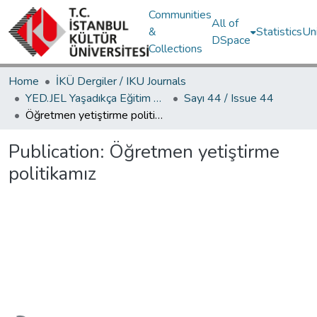
Communities
All of
&
Statistics
Un
DSpace
Collections
Home
İKÜ Dergiler / IKU Journals
YED.JEL Yaşadıkça Eğitim Dergisi / Journal of Education For Life
Sayı 44 / Issue 44
Öğretmen yetiştirme politikamız
Publication:
Öğretmen yetiştirme
politikamız
Loading...