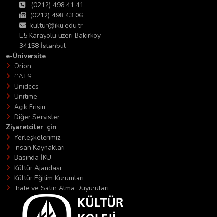
(0212) 498 41 41
(0212) 498 43 06
kultur@iku.edu.tr
E5 Karayolu üzeri Bakırköy
34158 İstanbul
e-Üniversite
Orion
CATS
Unidocs
Unitime
Açık Erişim
Diğer Servisler
Ziyaretciler İçin
Yerleşkelerimiz
İnsan Kaynakları
Basında İKÜ
Kültür Ajandası
Kültür Eğitim Kurumları
İhale ve Satın Alma Duyuruları