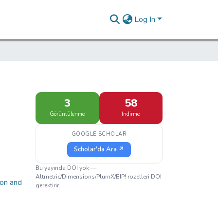
Log In
3
58
Görüntülenme
İndirme
GOOGLE SCHOLAR
Scholar'da Ara ↗
Bu yayında DOI yok —
Altmetric/Dimensions/PlumX/BIP! rozetleri DOI
ion and
gerektirir.