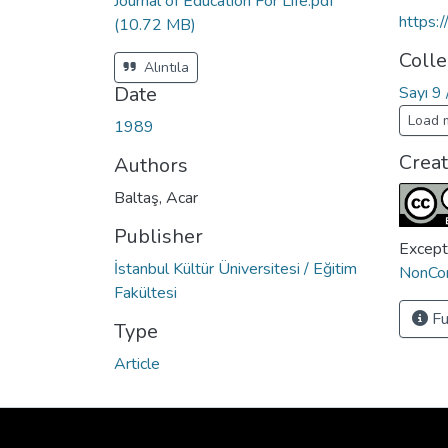
Journal of Education For Life.pdf
https:
(10.72 MB)
Colle
Alıntıla
Date
Sayı 9 
Load 
1989
Crea
Authors
Baltaş, Acar
Publisher
Except
İstanbul Kültür Üniversitesi / Eğitim
NonCom
Fakültesi
Fu
Type
Article