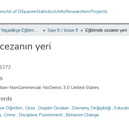
ons
All of DSpace
Statistics
Units
Researchers
Projects
YED.JEL Yaşadıkça Eğitim Dergisi / Journal of Education For Life
Sayı 9 / Issue 9
Eğitimde cezanın yeri
cezanın yeri
1272
ts
ution-NonCommercial-NoDerivs 3.0 United States
ords
 ve Öğretim
,
Ceza
,
Disiplin Cezaları
,
Davranış Değişikliği
,
Educat
g
,
Crime
,
Discipline Punishment
,
Behavior Change