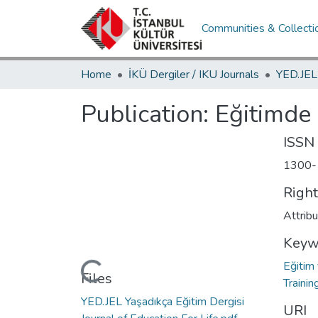
Communities & Collecti
Home
İKÜ Dergiler / IKU Journals
Publication:
Eğitimde 
ISSN
1300-
Righ
Attrib
Keyw
Eğitim
Loading...
Files
Trainin
YED.JEL Yaşadıkça Eğitim Dergisi
URI