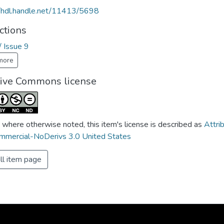
//hdl.handle.net/11413/5698
ctions
/ Issue 9
more
tive Commons license
 where otherwise noted, this item's license is described as
Attri
mercial-NoDerivs 3.0 United States
ll item page