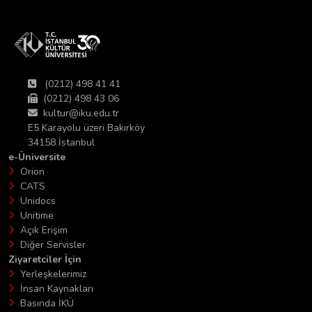
(0212) 498 41 41
(0212) 498 43 06
kultur@iku.edu.tr
E5 Karayolu üzeri Bakırköy
34158 İstanbul
e-Üniversite
Orion
CATS
Unidocs
Unitime
Açık Erişim
Diğer Servisler
Ziyaretciler İçin
Yerleşkelerimiz
İnsan Kaynakları
Basında İKÜ