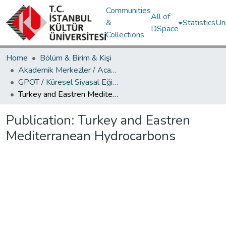
Communities
All of
&
Statistics
Un
DSpace
Collections
Home
Bölüm & Birim & Kişi
Akademik Merkezler / Academic Centers
GPOT / Küresel Siyasal Eğilimler Merkezi
Turkey and Eastren Mediterranean Hydrocarbons
Publication:
Turkey and Eastren
Mediterranean Hydrocarbons