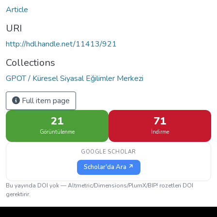
Article
URI
http://hdl.handle.net/11413/921
Collections
GPOT / Küresel Siyasal Eğilimler Merkezi
Full item page
21
71
Görüntülenme
İndirme
GOOGLE SCHOLAR
Scholar'da Ara ↗
Bu yayında DOI yok — Altmetric/Dimensions/PlumX/BIP! rozetleri DOI
gerektirir.