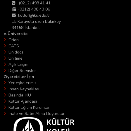
(0212) 498 41 41
(0212) 498 43 06
kultur@iku.edu.tr
E5 Karayolu üzeri Bakırköy
34158 İstanbul
e-Üniversite
Orion
CATS
Unidocs
Unitime
Açık Erişim
Diğer Servisler
Ziyaretciler İçin
Yerleşkelerimiz
İnsan Kaynakları
Basında İKÜ
Kültür Ajandası
Kültür Eğitim Kurumları
İhale ve Satın Alma Duyuruları