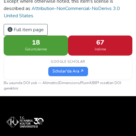
Except where otherwise noted, this item's license is
described as
Attribution-NonCommercial-NoDerivs 3.0
United States
Full item page
18
67
Görüntülenme
İndirme
GOOGLE SCHOLAR
Scholar'da Ara ↗
Bu yayında DOI yok — Altmetric/Dimensions/PlumX/BIP! rozetleri DOI
gerektirir.