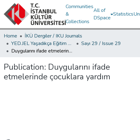
Communities
All of
&
Statistics
Un
DSpace
Collections
Home
İKÜ Dergiler / IKU Journals
YED.JEL Yaşadıkça Eğitim Dergisi / Journal of Education For Life
Sayı 29 / Issue 29
Duygularını ifade etmelerinde çocuklara yardım
Publication:
Duygularını ifade
etmelerinde çocuklara yardım