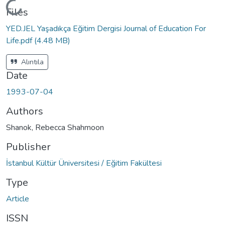
Loading...
Files
YED.JEL Yaşadıkça Eğitim Dergisi Journal of Education For
Life.pdf
(4.48 MB)
Alıntıla
Date
1993-07-04
Authors
Shanok, Rebecca Shahmoon
Publisher
İstanbul Kültür Üniversitesi / Eğitim Fakültesi
Type
Article
ISSN