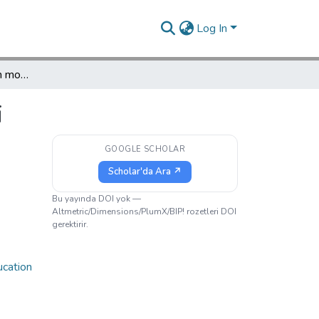
Log In
Bilgisayar kendi eğitim modelini getirdi
i
GOOGLE SCHOLAR
Scholar'da Ara ↗
Bu yayında DOI yok —
Altmetric/Dimensions/PlumX/BIP! rozetleri DOI
gerektirir.
cation