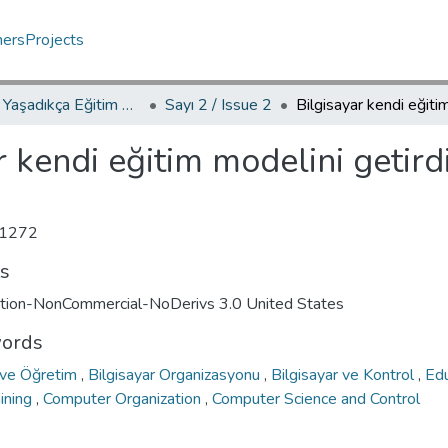
hers
Projects
YED.JEL Yaşadıkça Eğitim Dergisi / Journal of Education For Life
Sayı 2 / Issue 2
r kendi eğitim modelini getird
1272
ts
ution-NonCommercial-NoDerivs 3.0 United States
ords
 ve Öğretim
,
Bilgisayar Organizasyonu
,
Bilgisayar ve Kontrol
,
Edu
aining
,
Computer Organization
,
Computer Science and Control