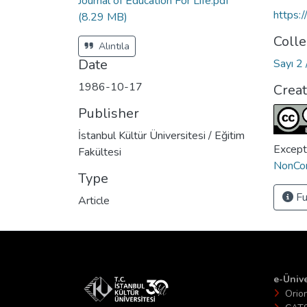
Journal of Education For Life.pdf
https:
(8.29 MB)
Colle
Alıntıla
Date
Sayı 2 
1986-10-17
Crea
Publisher
İstanbul Kültür Üniversitesi / Eğitim
Except
Fakültesi
NonCom
Type
Fu
Article
e-Ünive
Orio