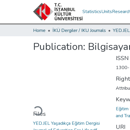
Statistics
Units
Researc
Home
İKÜ Dergiler / IKU Journals
Publication:
Bilgisaya
ISSN
1300-
Righ
Attrib
Loading...
Keyw
Eğitim
Files
and Tr
YED.JEL Yaşadıkça Eğitim Dergisi
URI