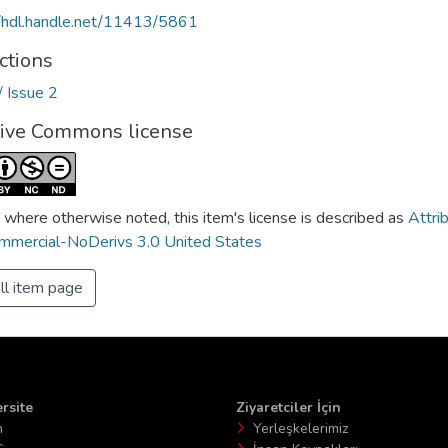
//hdl.handle.net/11413/5861
ctions
/ Issue 2
tive Commons license
 where otherwise noted, this item's license is described as
Attri
mercial-NoDerivs 3.0 United States
ll item page
rsite
Ziyaretciler İçin
n
Yerleşkelerimiz