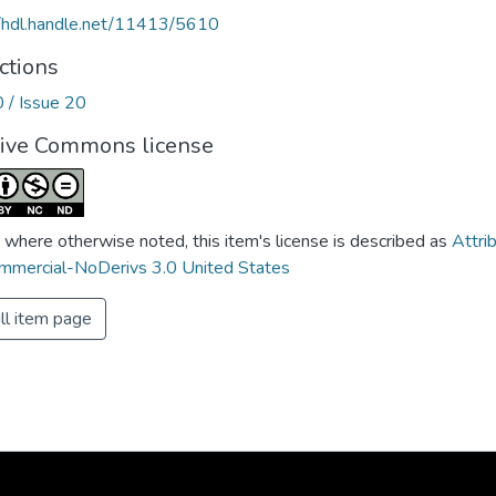
//hdl.handle.net/11413/5610
ctions
0 / Issue 20
tive Commons license
 where otherwise noted, this item's license is described as
Attri
mercial-NoDerivs 3.0 United States
ll item page