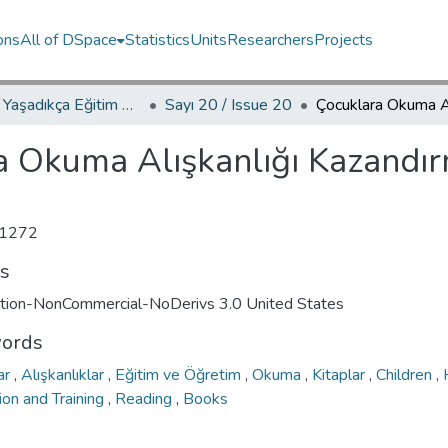
ons
All of DSpace
Statistics
Units
Researchers
Projects
YED.JEL Yaşadıkça Eğitim Dergisi / Journal of Education For Life
Sayı 20 / Issue 20
a Okuma Alışkanlığı Kazandı
1272
ts
ution-NonCommercial-NoDerivs 3.0 United States
ords
ar
,
Alışkanlıklar
,
Eğitim ve Öğretim
,
Okuma
,
Kitaplar
,
Children
,
ion and Training
,
Reading
,
Books