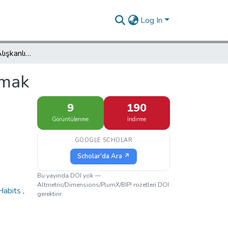
Log In
Çocuklara Okuma Alışkanlığı Kazandırmak
rmak
9
190
Görüntülenme
İndirme
GOOGLE SCHOLAR
Scholar'da Ara ↗
Bu yayında DOI yok —
Altmetric/Dimensions/PlumX/BIP! rozetleri DOI
Habits
,
gerektirir.