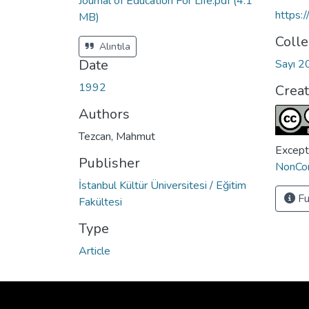
Journal of Education For Life.pdf
(4.1
https:
MB)
Colle
Alıntıla
Date
Sayı 2
1992
Crea
Authors
Tezcan, Mahmut
Except
Publisher
NonCom
İstanbul Kültür Üniversitesi / Eğitim
Fu
Fakültesi
Type
Article