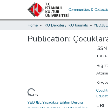
Communities & Collecti
Home
İKÜ Dergiler / IKU Journals
Publication:
Çocuklar
ISSN
1300-
Righ
Attrib
Keyw
Çocukl
Loading...
Files
Educat
YED.JEL Yaşadıkça Eğitim Dergisi
URI