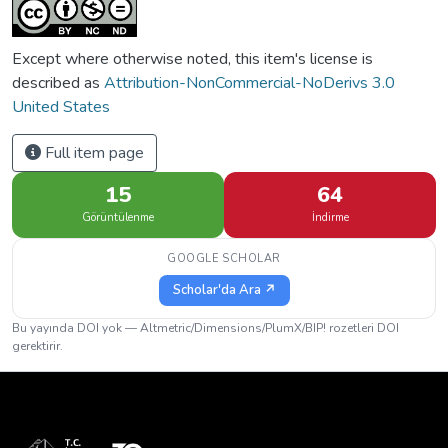
Except where otherwise noted, this item's license is
described as
Attribution-NonCommercial-NoDerivs 3.0
United States
Full item page
15
64
Görüntülenme
İndirme
GOOGLE SCHOLAR
Scholar'da Ara ↗
Bu yayında DOI yok — Altmetric/Dimensions/PlumX/BIP! rozetleri DOI
gerektirir.