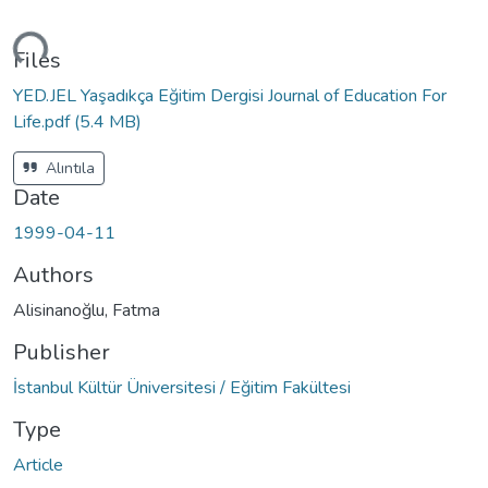
ding...
Files
YED.JEL Yaşadıkça Eğitim Dergisi Journal of Education For
Life.pdf
(5.4 MB)
Alıntıla
Date
1999-04-11
Authors
Alisinanoğlu, Fatma
Publisher
İstanbul Kültür Üniversitesi / Eğitim Fakültesi
Type
Article