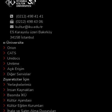
(0212) 498 41 41
(0212) 498 43 06
kultur@iku.edu.tr
E5 Karayolu üzeri Bakırköy
34158 İstanbul
e-Üniversite
Orion
CATS
Unidocs
Unitime
Açık Erişim
Diğer Servisler
Ziyaretciler İçin
Yerleşkelerimiz
İnsan Kaynakları
Basında İKÜ
Kültür Ajandası
Kültür Eğitim Kurumları
İhale ve Satın Alma Duyuruları