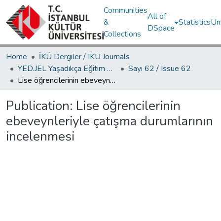
Communities
All of
&
Statistics
Un
DSpace
Collections
Home
İKÜ Dergiler / IKU Journals
YED.JEL Yaşadıkça Eğitim Dergisi / Journal of Education For Life
Sayı 62 / Issue 62
Lise öğrencilerinin ebeveynleriyle çatışma durumlarının incelenmesi
Publication:
Lise öğrencilerinin
ebeveynleriyle çatışma durumlarının
incelenmesi