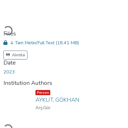
Loading...
Files
↓ Tam Metin/Full Text
(18.41 MB)
Alıntıla
Date
2023
Institution Authors
Item type:
,
Person
AYKUT, GÖKHAN
Arş.Gör.
Loading...