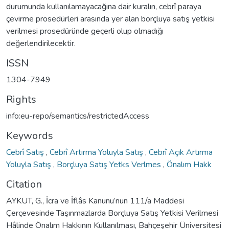
durumunda kullanılamayacağına dair kuralın, cebrî paraya
çevirme prosedürleri arasında yer alan borçluya satış yetkisi
verilmesi prosedüründe geçerli olup olmadığı
değerlendirilecektir.
ISSN
1304-7949
Rights
info:eu-repo/semantics/restrictedAccess
Keywords
Cebrî Satış
,
Cebrî Artırma Yoluyla Satış
,
Cebrî Açık Artırma
Yoluyla Satış
,
Borçluya Satış Yetks Verlmes
,
Önalım Hakk
Citation
AYKUT, G., İcra ve İflâs Kanunu’nun 111/a Maddesi
Çerçevesinde Taşınmazlarda Borçluya Satış Yetkisi Verilmesi
Hâlinde Önalım Hakkının Kullanılması, Bahçeşehir Üniversitesi