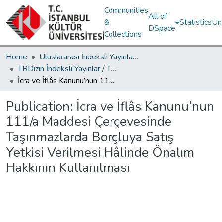
Communities
All of
&
Statistics
Un
DSpace
Collections
Home
Uluslararası İndeksli Yayınlar / International Indexed Publications
TRDizin İndeksli Yayınlar / TRDizin Indexed Publications
İcra ve İflâs Kanunu’nun 111/a Maddesi Çerçevesinde Taşınmazlarda Borçluya Satış Yetkisi Verilmesi Hâlinde Önalım Hakkının Kullanılması
Publication:
İcra ve İflâs Kanunu’nun
111/a Maddesi Çerçevesinde
Taşınmazlarda Borçluya Satış
Yetkisi Verilmesi Hâlinde Önalım
Hakkının Kullanılması