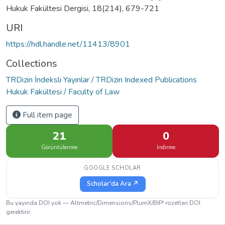
Hukuk Fakültesi Dergisi, 18(214), 679-721
URI
https://hdl.handle.net/11413/8901
Collections
TRDizin İndeksli Yayınlar / TRDizin Indexed Publications
Hukuk Fakültesi / Faculty of Law
Full item page
21
0
Görüntülenme
İndirme
GOOGLE SCHOLAR
Scholar'da Ara ↗
Bu yayında DOI yok — Altmetric/Dimensions/PlumX/BIP! rozetleri DOI
gerektirir.