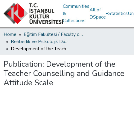
Communities
All of
&
Statistics
Un
DSpace
Collections
Home
Eğitim Fakültesi / Faculty of Education
Rehberlik ve Psikolojik Danışmanlık Bölümü / Department of Psychological Counseling and Guidance
Development of the Teacher Counselling and Guidance Attitude Scale
Publication:
Development of the
Teacher Counselling and Guidance
Attitude Scale