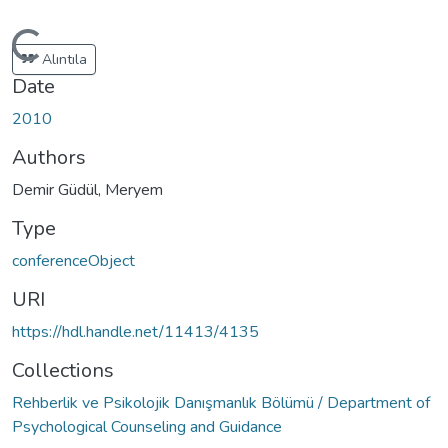
Loading...
Alıntıla
Date
2010
Authors
Demir Güdül, Meryem
Type
conferenceObject
URI
https://hdl.handle.net/11413/4135
Collections
Rehberlik ve Psikolojik Danışmanlık Bölümü / Department of
Psychological Counseling and Guidance