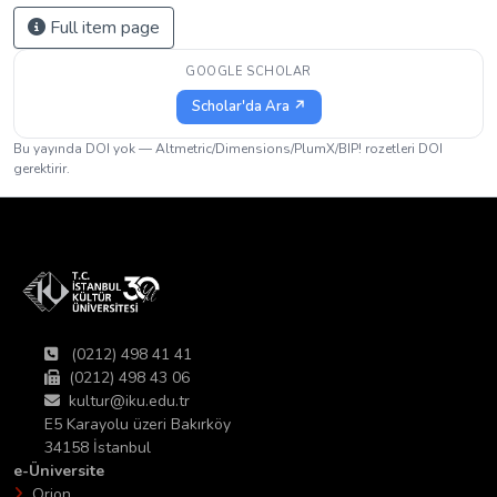
Full item page
GOOGLE SCHOLAR
Scholar'da Ara ↗
Bu yayında DOI yok — Altmetric/Dimensions/PlumX/BIP! rozetleri DOI
gerektirir.
(0212) 498 41 41
(0212) 498 43 06
kultur@iku.edu.tr
E5 Karayolu üzeri Bakırköy
34158 İstanbul
e-Üniversite
Orion