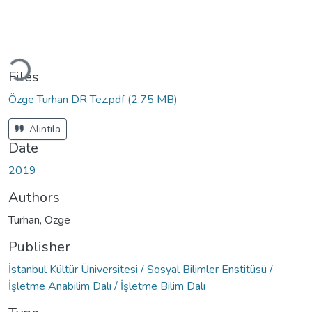
Loading...
Files
Özge Turhan DR Tez.pdf
(2.75 MB)
Alıntıla
Date
2019
Authors
Turhan, Özge
Publisher
İstanbul Kültür Üniversitesi / Sosyal Bilimler Enstitüsü /
İşletme Anabilim Dalı / İşletme Bilim Dalı