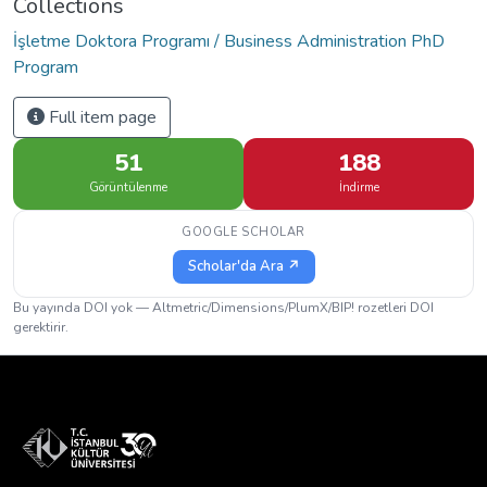
Collections
İşletme Doktora Programı / Business Administration PhD
Program
Full item page
51
188
Görüntülenme
İndirme
GOOGLE SCHOLAR
Scholar'da Ara ↗
Bu yayında DOI yok — Altmetric/Dimensions/PlumX/BIP! rozetleri DOI
gerektirir.