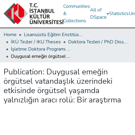
Communities
All of
&
Statistics
Un
DSpace
Collections
Home
Lisansüstü Eğitim Enstitüsü / Postgraduate Education Institute
İKÜ Tezler / IKU Theses
Doktora Tezleri / PhD Dissertations
İşletme Doktora Programı / Business Administration PhD Program
Duygusal emeğin örgütsel vatandaşlık üzerindeki etkisinde örgütsel yaşamda yalnızlığın aracı rolü: Bir araştırma
Publication:
Duygusal emeğin
örgütsel vatandaşlık üzerindeki
etkisinde örgütsel yaşamda
yalnızlığın aracı rolü: Bir araştırma