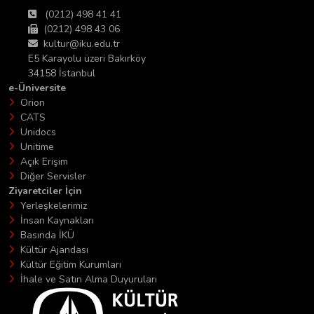
(0212) 498 41 41
(0212) 498 43 06
kultur@iku.edu.tr
E5 Karayolu üzeri Bakırköy
34158 İstanbul
e-Üniversite
Orion
CATS
Unidocs
Unitime
Açık Erişim
Diğer Servisler
Ziyaretciler İçin
Yerleşkelerimiz
İnsan Kaynakları
Basında İKÜ
Kültür Ajandası
Kültür Eğitim Kurumları
İhale ve Satın Alma Duyuruları