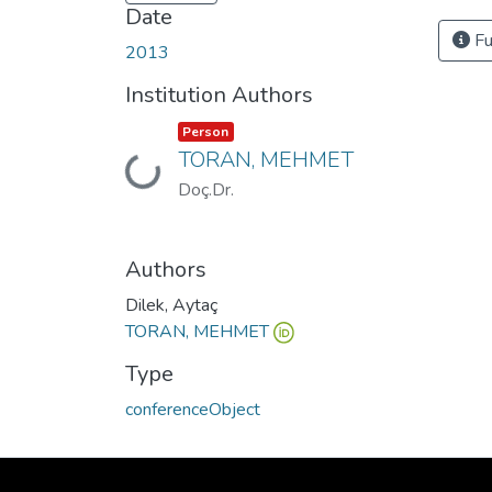
Date
Fu
2013
Institution Authors
Item type:
,
Person
TORAN, MEHMET
Loading...
Doç.Dr.
Authors
Dilek, Aytaç
TORAN, MEHMET
Type
conferenceObject