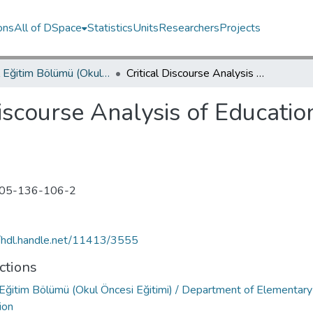
ons
All of DSpace
Statistics
Units
Researchers
Projects
Temel Eğitim Bölümü (Okul Öncesi Eğitimi) / Department of Elementary Education
Critical Discourse Analysis of Education Phenomenon in Government Plans
Discourse Analysis of Educat
05-136-106-2
//hdl.handle.net/11413/3555
ctions
Eğitim Bölümü (Okul Öncesi Eğitimi) / Department of Elementary
ion