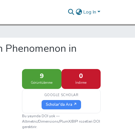
Log In
ion Phenomenon in
9
0
Görüntülenme
İndirme
GOOGLE SCHOLAR
Scholar'da Ara ↗
Bu yayında DOI yok —
Altmetric/Dimensions/PlumX/BIP! rozetleri DOI
gerektirir.