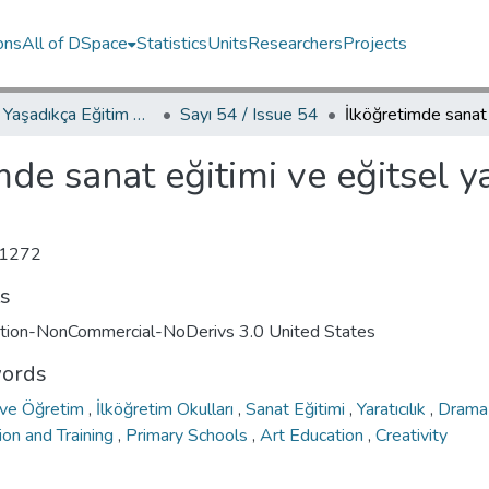
ons
All of DSpace
Statistics
Units
Researchers
Projects
YED.JEL Yaşadıkça Eğitim Dergisi / Journal of Education For Life
Sayı 54 / Issue 54
mde sanat eğitimi ve eğitsel y
1272
ts
ution-NonCommercial-NoDerivs 3.0 United States
ords
 ve Öğretim
,
İlköğretim Okulları
,
Sanat Eğitimi
,
Yaratıcılık
,
Dram
ion and Training
,
Primary Schools
,
Art Education
,
Creativity