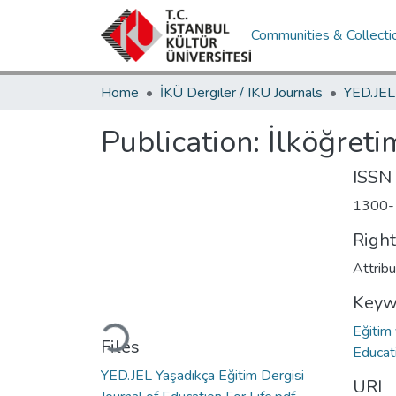
Communities & Collecti
Home
İKÜ Dergiler / IKU Journals
Publication:
İlköğreti
ISSN
1300-
Righ
Attrib
Keyw
Loading...
Eğitim
Files
Educat
YED.JEL Yaşadıkça Eğitim Dergisi
URI