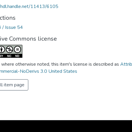
//hdl.handle.net/11413/6105
ctions
4 / Issue 54
tive Commons license
 where otherwise noted, this item's license is described as
Attri
mercial-NoDerivs 3.0 United States
ll item page