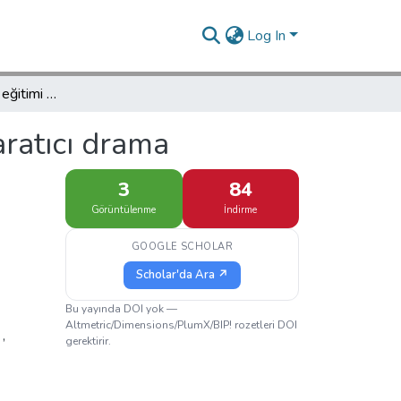
Log In
İlköğretimde sanat eğitimi ve eğitsel yaratıcı drama
aratıcı drama
3
84
Görüntülenme
İndirme
GOOGLE SCHOLAR
Scholar'da Ara ↗
Bu yayında DOI yok —
Altmetric/Dimensions/PlumX/BIP! rozetleri DOI
a
,
gerektirir.