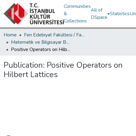
Communities
All of
&
Statistics
Un
DSpace
Collections
Home
Fen Edebiyat Fakültesi / Faculty of Letters and Sciences
Matematik ve Bilgisayar Bölümü / Department of Mathematics and Computer Science
Positive Operators on Hilbert Lattices
Publication:
Positive Operators on
Hilbert Lattices