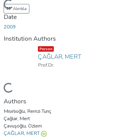
Loading...
Alıntıla
Date
2009
Institution Authors
Item type:
,
Person
ÇAĞLAR, MERT
Prof.Dr.
Loading...
Authors
Mısırlıoğlu, Remzi Tunç
Çağlar, Mert
Çavuşoğlu, Özlem
ÇAĞLAR, MERT