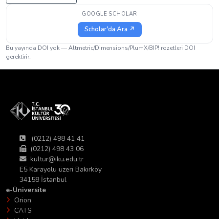
GOOGLE SCHOLAR
Scholar'da Ara ↗
Bu yayında DOI yok — Altmetric/Dimensions/PlumX/BIP! rozetleri DOI
gerektirir.
(0212) 498 41 41
(0212) 498 43 06
kultur@iku.edu.tr
E5 Karayolu üzeri Bakırköy
34158 İstanbul
e-Üniversite
Orion
CATS