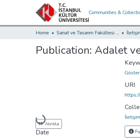
Communities & Collecti
Home
Sanat ve Tasarım Fakültesi / Faculty of Art and Design
Publication:
Adalet v
Keyw
Göster
URI
https:
Colle
Loading...
İletiş
Alıntıla
Date
Fu