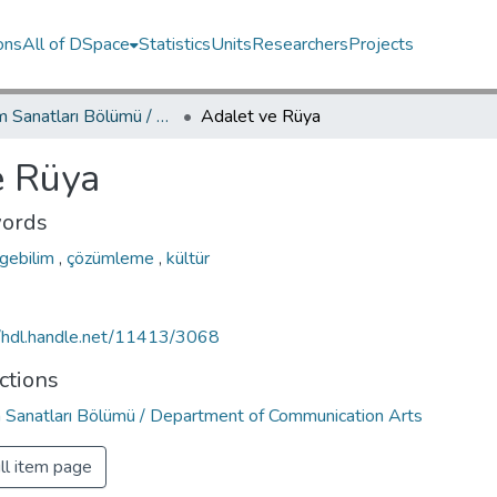
ons
All of DSpace
Statistics
Units
Researchers
Projects
İletişim Sanatları Bölümü / Department of Communication Arts
Adalet ve Rüya
e Rüya
ords
gebilim
,
çözümleme
,
kültür
//hdl.handle.net/11413/3068
ctions
im Sanatları Bölümü / Department of Communication Arts
ll item page