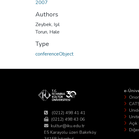
2007
Authors
Zeybek, Işıl
Torun, Hale
Type
conferenceObject
e-Ünive
Orio
CAT
Unid
(0212) 498 41 41
Unit
(0212) 498 43 06
Açık 
kultur@iku.edu.tr
Diğer
E5 Karayolu üzeri Bakırköy
34158 İstanbul