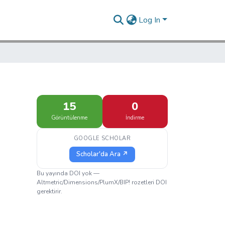
Log In
15
0
Görüntülenme
İndirme
GOOGLE SCHOLAR
Scholar'da Ara ↗
Bu yayında DOI yok —
Altmetric/Dimensions/PlumX/BIP! rozetleri DOI
gerektirir.