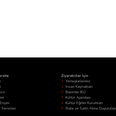
rsite
Ziyaretciler İçin
n
Yerleşkelerimiz
S
İnsan Kaynakları
ocs
Basında İKÜ
ime
Kültür Ajandası
Erişim
Kültür Eğitim Kurumları
 Servisler
İhale ve Satın Alma Duyuruları