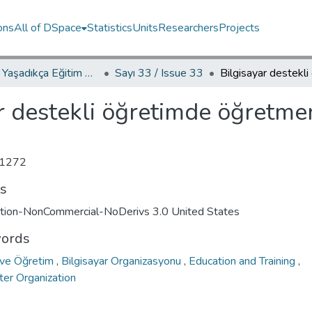
ons
All of DSpace
Statistics
Units
Researchers
Projects
YED.JEL Yaşadıkça Eğitim Dergisi / Journal of Education For Life
Sayı 33 / Issue 33
r destekli öğretimde öğretme
1272
ts
ution-NonCommercial-NoDerivs 3.0 United States
ords
 ve Öğretim
,
Bilgisayar Organizasyonu
,
Education and Training
,
er Organization