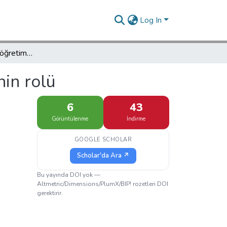
Log In
Bilgisayar destekli öğretimde öğretmenin rolü
nin rolü
6
43
Görüntülenme
İndirme
GOOGLE SCHOLAR
Scholar'da Ara ↗
Bu yayında DOI yok —
Altmetric/Dimensions/PlumX/BIP! rozetleri DOI
gerektirir.