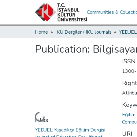
Communities & Collecti
Home
İKÜ Dergiler / IKU Journals
Publication:
Bilgisaya
ISSN
1300-
Righ
Attrib
Keyw
Eğitim
Loading...
Files
Comput
YED.JEL Yaşadıkça Eğitim Dergisi
URI