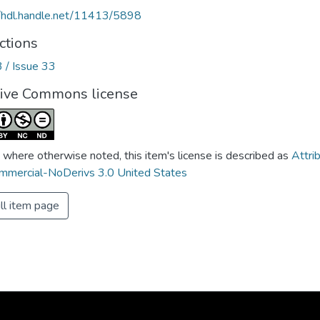
//hdl.handle.net/11413/5898
ctions
3 / Issue 33
tive Commons license
 where otherwise noted, this item's license is described as
Attri
mercial-NoDerivs 3.0 United States
ll item page