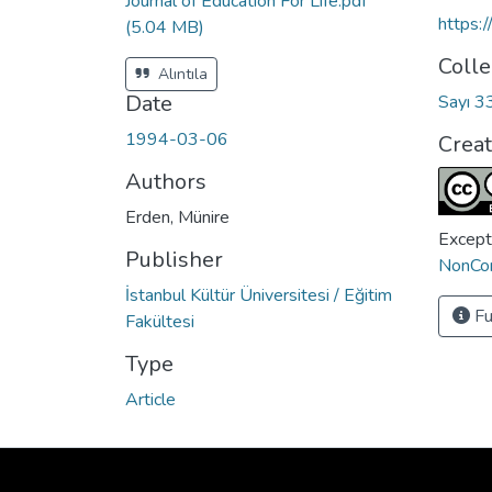
Journal of Education For Life.pdf
https:
(5.04 MB)
Colle
Alıntıla
Date
Sayı 3
1994-03-06
Crea
Authors
Erden, Münire
Except
Publisher
NonCom
İstanbul Kültür Üniversitesi / Eğitim
Fu
Fakültesi
Type
Article