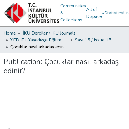
Communities
All of
&
Statistics
Un
DSpace
Collections
Home
İKÜ Dergiler / IKU Journals
YED.JEL Yaşadıkça Eğitim Dergisi / Journal of Education For Life
Sayı 15 / Issue 15
Çocuklar nasıl arkadaş edinir?
Publication:
Çocuklar nasıl arkadaş
edinir?
Loading...