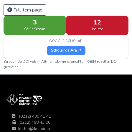
Full item page
3
12
Görüntülenme
İndirme
GOOGLE SCHOLAR
Scholar'da Ara ↗
Bu yayında DOI yok — Altmetric/Dimensions/PlumX/BIP! rozetleri DOI
gerektirir.
(0212) 498 41 41
(0212) 498 43 06
kultur@iku.edu.tr