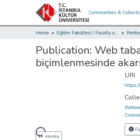
Communities & Collecti
Home
Eğitim Fakültesi / Faculty of Education
Publication:
Web taban
biçimlenmesinde akar
URI
https:
Colle
Rehber
Counse
Fu
Loading...
Alıntıla