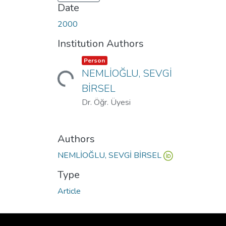
Date
2000
Institution Authors
Item type:
,
Person
NEMLİOĞLU, SEVGİ
Loading...
BİRSEL
Dr. Öğr. Üyesi
Authors
NEMLİOĞLU, SEVGİ BİRSEL
Type
Article