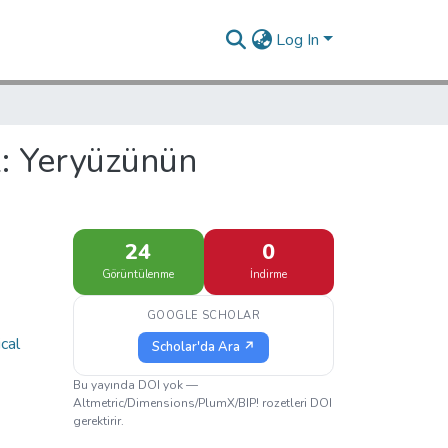
Log In
k: Yeryüzünün
24
0
Görüntülenme
İndirme
GOOGLE SCHOLAR
cal
Scholar'da Ara ↗
Bu yayında DOI yok —
Altmetric/Dimensions/PlumX/BIP! rozetleri DOI
gerektirir.