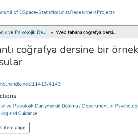
ons
All of DSpace
Statistics
Units
Researchers
Projects
Rehberlik ve Psikolojik Danışmanlık Bölümü / Department of Psychological Counseling and Guidance
Web tabanlı coğrafya dersine bir örnek: Yeryüzünün biçimlenmesinde akarsular
lı coğrafya dersine bir örne
sular
//hdl.handle.net/11413/4143
ctions
lik ve Psikolojik Danışmanlık Bölümü / Department of Psychologi
ling and Guidance
ll item page